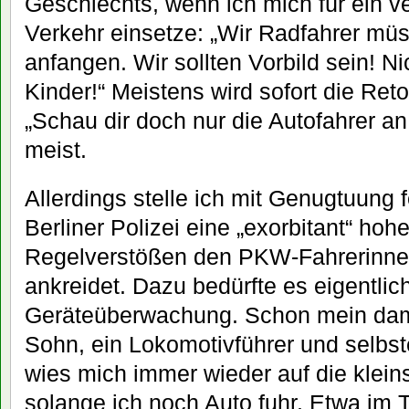
Geschlechts, wenn ich mich für ein v
Verkehr einsetze: „Wir Radfahrer müs
anfangen. Wir sollten Vorbild sein! Nic
Kinder!“ Meistens wird sofort die Ret
„Schau dir doch nur die Autofahrer a
meist.
Allerdings stelle ich mit Genugtuung 
Berliner Polizei eine „exorbitant“ hoh
Regelverstößen den PKW-Fahrerinnen 
ankreidet. Dazu bedürfte es eigentlic
Geräteüberwachung. Schon mein dama
Sohn, ein Lokomotivführer und selbste
wies mich immer wieder auf die klei
solange ich noch Auto fuhr. Etwa im Ti