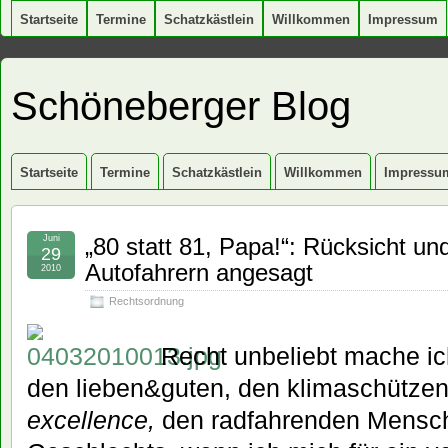
Startseite
Termine
Schatzkästlein
Willkommen
Impressum
Schöneberger Blog
Startseite
Termine
Schatzkästlein
Willkommen
Impressu
Juni
„80 statt 81, Papa!“: Rücksicht un
29
Autofahrern angesagt
2010
Rechtsordnung
Recht unbeliebt mache ic
den lieben&guten, den klimaschüt
excellence,
den radfahrenden Mensch