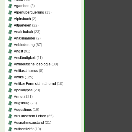
Agamben
(3)
Alpenüberquerung
(13)
Alpirsbach
(2)
Altparteien
(22)
Analı babalı
(23)
Anaximander
(2)
Anbiederung
(87)
Angst
(91)
Anständigkeit
(11)
Antideutsche Ideologie
(30)
Antifaschismus
(8)
Antike
(125)
Antiker Form sich nähernd
(10)
Apokalypse
(23)
Armut
(121)
Augsburg
(23)
Augustinus
(16)
Aus unserem Leben
(65)
Ausnahmezustand
(21)
Authentizität
(10)