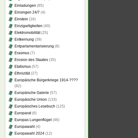
Einladungen
(85)
Einsingen 24/7
(4)
Einstein
(16)
Einzigartigkeiten
(40)
Elektromobilität
(25)
Entkernung
(39)
Entparlamentarisierung
(8)
Erasmus
(7)
Erosion des Staates
(35)
Etatismus
(57)
Ethnizität
(27)
Europäische Bürgerkriege 1914-????
(82)
Europäische Galerie
(57)
Europäische Union
(133)
Europäisches Lesebuch
(125)
Europarat
(6)
Europas Lungenflügel
(46)
Europawahl
(4)
Europawahl 2024
(12)