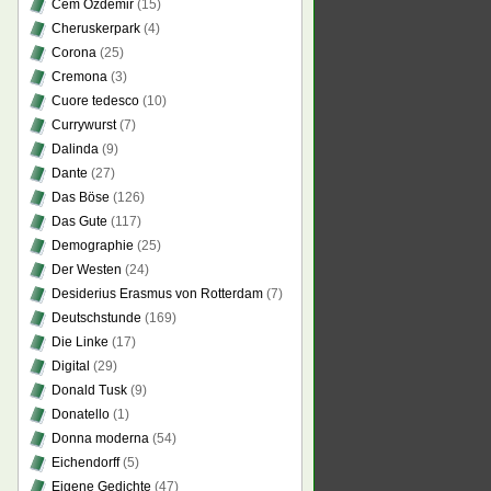
Cem Özdemir
(15)
Cheruskerpark
(4)
Corona
(25)
Cremona
(3)
Cuore tedesco
(10)
Currywurst
(7)
Dalinda
(9)
Dante
(27)
Das Böse
(126)
Das Gute
(117)
Demographie
(25)
Der Westen
(24)
Desiderius Erasmus von Rotterdam
(7)
Deutschstunde
(169)
Die Linke
(17)
Digital
(29)
Donald Tusk
(9)
Donatello
(1)
Donna moderna
(54)
Eichendorff
(5)
Eigene Gedichte
(47)