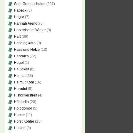
Gute Grundschulen
(207)
Habeck
(3)
Hagar
(7)
Hannah Arendt
(5)
Harzreise im Winter
(9)
Haß
(36)
Hashtag #Me
(9)
Hass und Hetze
(13)
Hebraica
(72)
Hegel
(1)
Heiligkeit
(8)
Heimat
(53)
Helmut Kohl
(16)
Herodot
(5)
Historikerstreit
(4)
Hölderlin
(20)
Holodomor
(5)
Homer
(11)
Horst Köhler
(25)
Husten
(3)