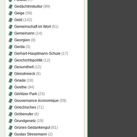
Gedächtniskultur
(99)
Geige
(58)
Geld
(142)
Gemeinschaft im Wort
(61)
Gemeinsinn
(14)
Georgien
(9)
Gerda
(3)
Gerhart-Hauptmann-Schule
(17)
Geschichtspolitik
(12)
Gesundheit
(12)
Gleisdreieck
(6)
Gnade
(16)
Goethe
(94)
Görlitzer Park
(23)
Gouvernance économique
(59)
Griechisches
(71)
Gröbenufer
(6)
Grundgesetz
(19)
Grünes Gedankengut
(61)
Gustav Stresemann
(2)