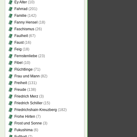
Ey Alter
(10)
Fahrrad
(201)
Familie
(142)
Fanny Hensel
(18)
Faschismus
(26)
Faulheit
(67)
Faust
(16)
Feig
(18)
Fernstenliebe
(23)
Fibel
(10)
Flüchtlinge
(71)
Frau und Mann
(82)
Freiheit
(131)
Freude
(138)
Friedrich Merz
(3)
Friedrich Schiller
(15)
Friedrichshain-Kreuzberg
(182)
Frohe Hirten
(7)
Frost und Sonne
(3)
Fukushima
(6)
Fußball
(7)