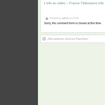
L’info en vidéo – France Télévisions Info
Posted by
admin
at 22:36
Sorry, the comment form is closed at this time.
„Alle anderen sind nur Flaschen“