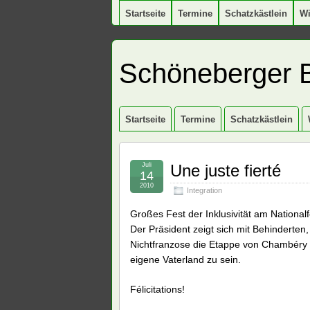
Startseite
Termine
Schatzkästlein
W
Schöneberger 
Startseite
Termine
Schatzkästlein
Juli
Une juste fierté
14
2010
Integration
Großes Fest der Inklusivität am Nationa
Der Präsident zeigt sich mit Behinderten
Nichtfranzose die Etappe von Chambéry 
eigene Vaterland zu sein.
Félicitations!