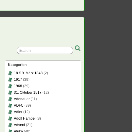
Kategorien
18./19. März 1848
(2)
1917
(39)
1968
(29)
31. Oktober 1517
(12)
Adenauer
(11)
ADFC
(39)
Adler
(12)
Adolf Hampel
(8)
Advent
(21)
Afrika
(40)