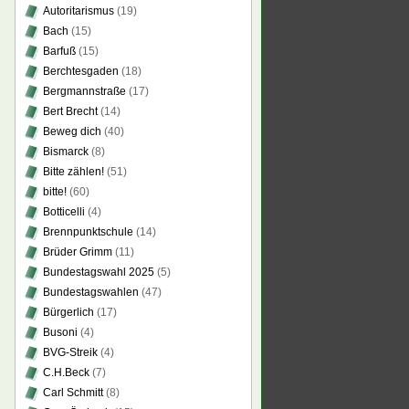
Autoritarismus
(19)
Bach
(15)
Barfuß
(15)
Berchtesgaden
(18)
Bergmannstraße
(17)
Bert Brecht
(14)
Beweg dich
(40)
Bismarck
(8)
Bitte zählen!
(51)
bitte!
(60)
Botticelli
(4)
Brennpunktschule
(14)
Brüder Grimm
(11)
Bundestagswahl 2025
(5)
Bundestagswahlen
(47)
Bürgerlich
(17)
Busoni
(4)
BVG-Streik
(4)
C.H.Beck
(7)
Carl Schmitt
(8)