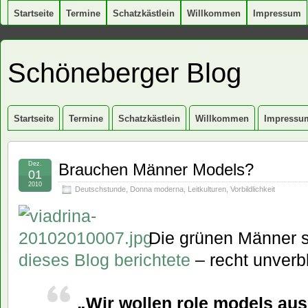
Startseite
Termine
Schatzkästlein
Willkommen
Impressum
Schöneberger Blog
Startseite
Termine
Schatzkästlein
Willkommen
Impressu
Dez.
Brauchen Männer Models?
01
2010
Deutschstunde
,
Donna moderna
,
Leitkulturen
,
Vorbildlichkeit
Die grünen Männer s
dieses Blog berichtete
– recht unverb
„Wir wollen role models aus