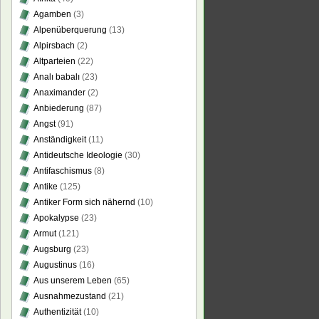
Agamben
(3)
Alpenüberquerung
(13)
Alpirsbach
(2)
Altparteien
(22)
Analı babalı
(23)
Anaximander
(2)
Anbiederung
(87)
Angst
(91)
Anständigkeit
(11)
Antideutsche Ideologie
(30)
Antifaschismus
(8)
Antike
(125)
Antiker Form sich nähernd
(10)
Apokalypse
(23)
Armut
(121)
Augsburg
(23)
Augustinus
(16)
Aus unserem Leben
(65)
Ausnahmezustand
(21)
Authentizität
(10)