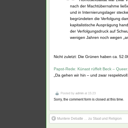
nach der Machtübernahme ließe
und in Internierungslager stec
begründeten die Verfolgung dam
kapitalistische Ausprägung hande
der Verfolgungsdruck auf Schw
wenigen Jahren noch wegen „anti
Nicht zuletzt: Die Grünen haben ca. 52.00
Papst-Rede: Künast rüffelt Beck – Queer
„Da gehen wir hin – und zwar respektvoll
Posted by
admin
at 15:23
Sorry, the comment form is closed at this time.
Muntere Debatte … zu Staat und Religion