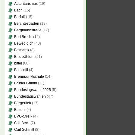
Autoritarismus
(19)
Bach
(15)
Barfuß
(15)
Berchtesgaden
(18)
Bergmannstraße
(17)
Bert Brecht
(14)
Beweg dich
(40)
Bismarck
(8)
Bitte zählen!
(51)
bitte!
(60)
Botticelli
(4)
Brennpunktschule
(14)
Brüder Grimm
(11)
Bundestagswahl 2025
(5)
Bundestagswahlen
(47)
Bürgerlich
(17)
Busoni
(4)
BVG-Streik
(4)
C.H.Beck
(7)
Carl Schmitt
(8)