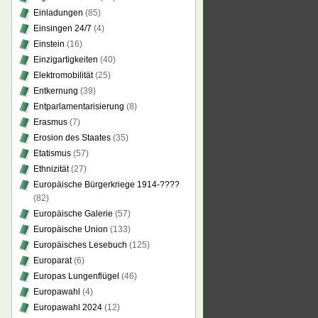
Einladungen
(85)
Einsingen 24/7
(4)
Einstein
(16)
Einzigartigkeiten
(40)
Elektromobilität
(25)
Entkernung
(39)
Entparlamentarisierung
(8)
Erasmus
(7)
Erosion des Staates
(35)
Etatismus
(57)
Ethnizität
(27)
Europäische Bürgerkriege 1914-????
(82)
Europäische Galerie
(57)
Europäische Union
(133)
Europäisches Lesebuch
(125)
Europarat
(6)
Europas Lungenflügel
(46)
Europawahl
(4)
Europawahl 2024
(12)