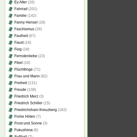
Ey Alter
(10)
Fahrrad
(201)
Familie
(142)
Fanny Hensel
(18)
Faschismus
(26)
Faulheit
(67)
Faust
(16)
Feig
(18)
Fernstenliebe
(23)
Fibel
(10)
Flüchtlinge
(71)
Frau und Mann
(82)
Freiheit
(131)
Freude
(138)
Friedrich Merz
(3)
Friedrich Schiller
(15)
Friedrichshain-Kreuzberg
(182)
Frohe Hirten
(7)
Frost und Sonne
(3)
Fukushima
(6)
Fußball
(7)