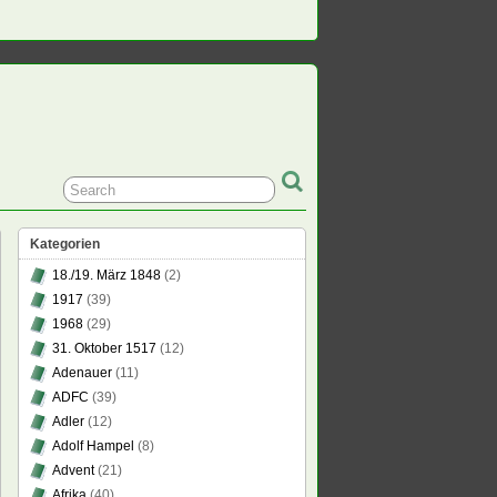
Kategorien
18./19. März 1848
(2)
1917
(39)
1968
(29)
31. Oktober 1517
(12)
Adenauer
(11)
ADFC
(39)
Adler
(12)
Adolf Hampel
(8)
Advent
(21)
Afrika
(40)