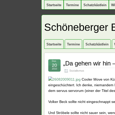
Startseite
Termine
Schatzkästlein
W
Schöneberger 
Startseite
Termine
Schatzkästlein
Dez.
„Da gehen wir hin –
20
2010
Sozialismus
Cooler Move von Küna
eingeschüchtert. Ich denke, niemandem b
dem servus servorum (einer der Titel des
Volker Beck sollte nicht eingeschnappt se
Und Ströbele sollte nicht sauer sein, wen