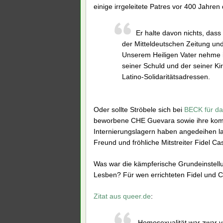
einige irrgeleitete Patres vor 400 Jahre
Er halte davon nichts, das
der Mitteldeutschen Zeitung u
Unserem Heiligen Vater nehme i
seiner Schuld und der seiner Ki
Latino-Solidaritätsadressen.
Oder sollte Ströbele sich bei
BECK für da
beworbene CHE Guevara sowie ihre kom
Internierungslagern haben angedeihen la
Freund und fröhliche Mitstreiter Fidel Ca
Was war die kämpferische Grundeinstel
Lesben? Für wen errichteten Fidel und C
Zitat aus queer.de
:
Homosexualität war zwar vo