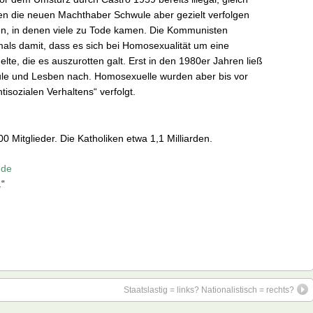
n die neuen Machthaber Schwule aber gezielt verfolgen
ken, in denen viele zu Tode kamen. Die Kommunisten
als damit, dass es sich bei Homosexualität um eine
lte, die es auszurotten galt. Erst in den 1980er Jahren ließ
ule und Lesben nach. Homosexuelle wurden aber bis vor
sozialen Verhaltens“ verfolgt.
0 Mitglieder. Die Katholiken etwa 1,1 Milliarden.
.de
.“
Staatslastig = links? Nationalistisch = rechts?