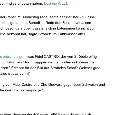
n den Indios angetan haben.
Lest die WELT
:
s der Papst im Bundestag rede, sagte der Berliner Alt-Grüne
nd kündigte an, bei Benedikts Rede den Saal zu verlassen.
ch besonders übel, dass er sich in Lateinamerika nicht zu
rche bekannt hat, sagte Ströbele im Fahrwasser alter
s entschuldigen
, was Fidel CASTRO, der von Ströbele eifrig
munistischen Sturmtrupppen den Schwulen in kubanischen
ssen? Erkennt Ihr das Bild auf Ströbeles Schal? Welcher gute
stros ist das denn?
lung von Fidel Castro und Che Guevara gegenüber Schwulen und
he ihre Internierungslager?
r dem Umsturz durch Castro 1959 bereits illegal, gleich