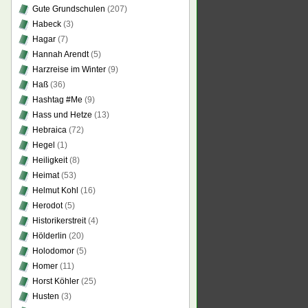
Gute Grundschulen
(207)
Habeck
(3)
Hagar
(7)
Hannah Arendt
(5)
Harzreise im Winter
(9)
Haß
(36)
Hashtag #Me
(9)
Hass und Hetze
(13)
Hebraica
(72)
Hegel
(1)
Heiligkeit
(8)
Heimat
(53)
Helmut Kohl
(16)
Herodot
(5)
Historikerstreit
(4)
Hölderlin
(20)
Holodomor
(5)
Homer
(11)
Horst Köhler
(25)
Husten
(3)