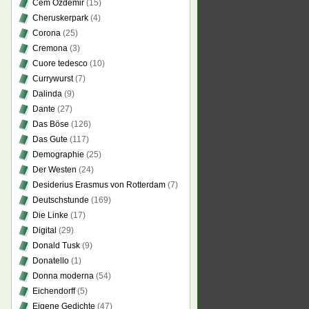
Cem Özdemir
(15)
Cheruskerpark
(4)
Corona
(25)
Cremona
(3)
Cuore tedesco
(10)
Currywurst
(7)
Dalinda
(9)
Dante
(27)
Das Böse
(126)
Das Gute
(117)
Demographie
(25)
Der Westen
(24)
Desiderius Erasmus von Rotterdam
(7)
Deutschstunde
(169)
Die Linke
(17)
Digital
(29)
Donald Tusk
(9)
Donatello
(1)
Donna moderna
(54)
Eichendorff
(5)
Eigene Gedichte
(47)