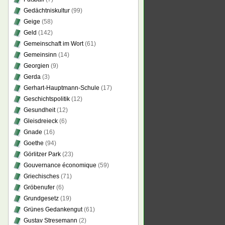
Gedächtniskultur
(99)
Geige
(58)
Geld
(142)
Gemeinschaft im Wort
(61)
Gemeinsinn
(14)
Georgien
(9)
Gerda
(3)
Gerhart-Hauptmann-Schule
(17)
Geschichtspolitik
(12)
Gesundheit
(12)
Gleisdreieck
(6)
Gnade
(16)
Goethe
(94)
Görlitzer Park
(23)
Gouvernance économique
(59)
Griechisches
(71)
Gröbenufer
(6)
Grundgesetz
(19)
Grünes Gedankengut
(61)
Gustav Stresemann
(2)