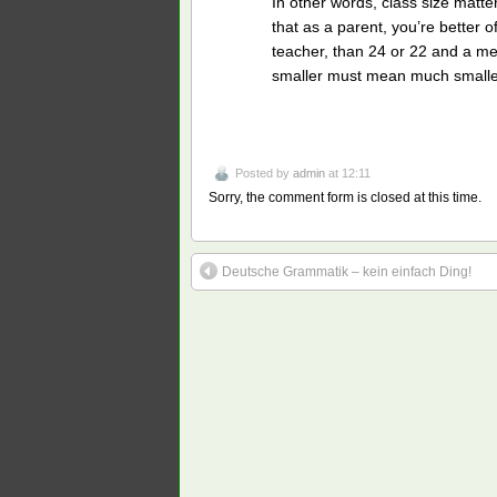
In other words, class size matt
that as a parent, you’re better 
teacher, than 24 or 22 and a me
smaller must mean much smaller
Posted by
admin
at 12:11
Sorry, the comment form is closed at this time.
Deutsche Grammatik – kein einfach Ding!