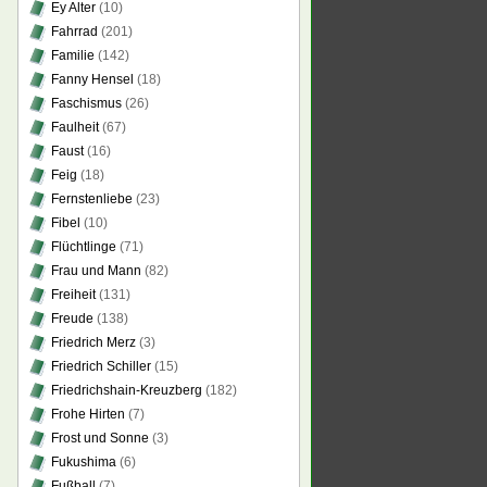
Ey Alter
(10)
Fahrrad
(201)
Familie
(142)
Fanny Hensel
(18)
Faschismus
(26)
Faulheit
(67)
Faust
(16)
Feig
(18)
Fernstenliebe
(23)
Fibel
(10)
Flüchtlinge
(71)
Frau und Mann
(82)
Freiheit
(131)
Freude
(138)
Friedrich Merz
(3)
Friedrich Schiller
(15)
Friedrichshain-Kreuzberg
(182)
Frohe Hirten
(7)
Frost und Sonne
(3)
Fukushima
(6)
Fußball
(7)