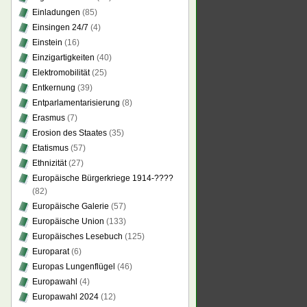
Einladungen
(85)
Einsingen 24/7
(4)
Einstein
(16)
Einzigartigkeiten
(40)
Elektromobilität
(25)
Entkernung
(39)
Entparlamentarisierung
(8)
Erasmus
(7)
Erosion des Staates
(35)
Etatismus
(57)
Ethnizität
(27)
Europäische Bürgerkriege 1914-????
(82)
Europäische Galerie
(57)
Europäische Union
(133)
Europäisches Lesebuch
(125)
Europarat
(6)
Europas Lungenflügel
(46)
Europawahl
(4)
Europawahl 2024
(12)