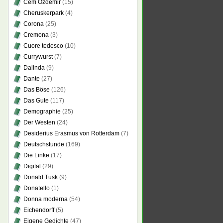
Cem Özdemir
(15)
Cheruskerpark
(4)
Corona
(25)
Cremona
(3)
Cuore tedesco
(10)
Currywurst
(7)
Dalinda
(9)
Dante
(27)
Das Böse
(126)
Das Gute
(117)
Demographie
(25)
Der Westen
(24)
Desiderius Erasmus von Rotterdam
(7)
Deutschstunde
(169)
Die Linke
(17)
Digital
(29)
Donald Tusk
(9)
Donatello
(1)
Donna moderna
(54)
Eichendorff
(5)
Eigene Gedichte
(47)