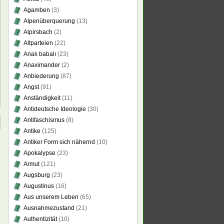
Agamben
(3)
Alpenüberquerung
(13)
Alpirsbach
(2)
Altparteien
(22)
Analı babalı
(23)
Anaximander
(2)
Anbiederung
(87)
Angst
(91)
Anständigkeit
(11)
Antideutsche Ideologie
(30)
Antifaschismus
(8)
Antike
(125)
Antiker Form sich nähernd
(10)
Apokalypse
(23)
Armut
(121)
Augsburg
(23)
Augustinus
(16)
Aus unserem Leben
(65)
Ausnahmezustand
(21)
Authentizität
(10)