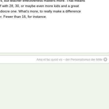
ers, but teacher effectiveness matters more. That means
off with 28, 30, or maybe even more kids and a great
diocre one. What’s more, to really make a difference
. Fewer than 16, for instance.
Ama et fac quod vis – der Personalismus der Mitte