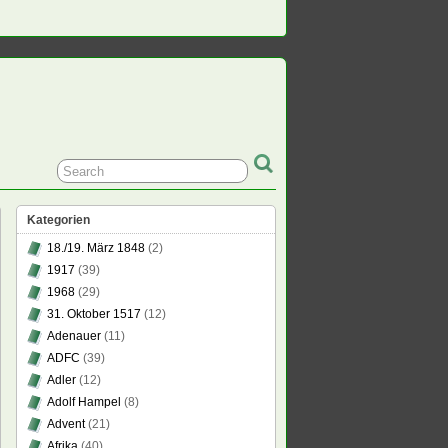
Kategorien
18./19. März 1848
(2)
1917
(39)
1968
(29)
31. Oktober 1517
(12)
Adenauer
(11)
ADFC
(39)
Adler
(12)
Adolf Hampel
(8)
Advent
(21)
Afrika
(40)