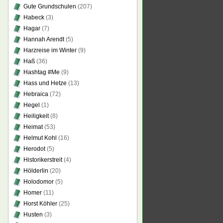
Gute Grundschulen
(207)
Habeck
(3)
Hagar
(7)
Hannah Arendt
(5)
Harzreise im Winter
(9)
Haß
(36)
Hashtag #Me
(9)
Hass und Hetze
(13)
Hebraica
(72)
Hegel
(1)
Heiligkeit
(8)
Heimat
(53)
Helmut Kohl
(16)
Herodot
(5)
Historikerstreit
(4)
Hölderlin
(20)
Holodomor
(5)
Homer
(11)
Horst Köhler
(25)
Husten
(3)