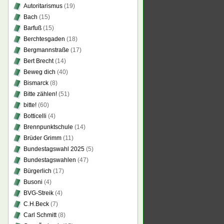
Autoritarismus
(19)
Bach
(15)
Barfuß
(15)
Berchtesgaden
(18)
Bergmannstraße
(17)
Bert Brecht
(14)
Beweg dich
(40)
Bismarck
(8)
Bitte zählen!
(51)
bitte!
(60)
Botticelli
(4)
Brennpunktschule
(14)
Brüder Grimm
(11)
Bundestagswahl 2025
(5)
Bundestagswahlen
(47)
Bürgerlich
(17)
Busoni
(4)
BVG-Streik
(4)
C.H.Beck
(7)
Carl Schmitt
(8)