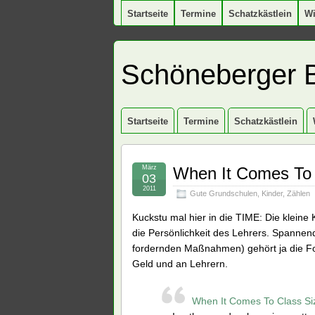
Startseite
Termine
Schatzkästlein
W
Schöneberger 
Startseite
Termine
Schatzkästlein
März
When It Comes To C
03
2011
Gute Grundschulen
,
Kinder
,
Zählen
Kuckstu mal hier in die TIME: Die kleine 
die Persönlichkeit des Lehrers. Spannend
fordernden Maßnahmen) gehört ja die For
Geld und an Lehrern.
When It Comes To Class Siz