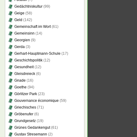
Gedächtniskultur
(99)
Geige
(58)
Geld
(142)
Gemeinschaft im Wort
(61)
Gemeinsinn
(14)
Georgien
(9)
Gerda
(3)
Gerhart-Hauptmann-Schule
(17)
Geschichtspolitik
(12)
Gesundheit
(12)
Gleisdreieck
(6)
Gnade
(16)
Goethe
(94)
Görlitzer Park
(23)
Gouvernance économique
(59)
Griechisches
(71)
Gröbenufer
(6)
Grundgesetz
(19)
Grünes Gedankengut
(61)
Gustav Stresemann
(2)