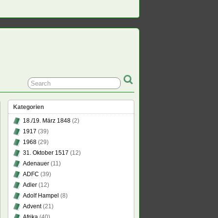
Kategorien
18./19. März 1848
(2)
1917
(39)
1968
(29)
31. Oktober 1517
(12)
Adenauer
(11)
ADFC
(39)
Adler
(12)
Adolf Hampel
(8)
Advent
(21)
Afrika
(40)