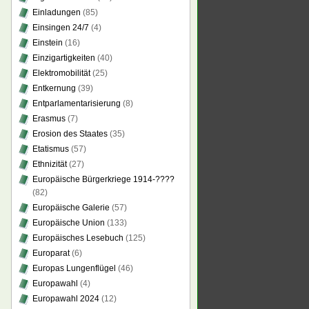
Einladungen
(85)
Einsingen 24/7
(4)
Einstein
(16)
Einzigartigkeiten
(40)
Elektromobilität
(25)
Entkernung
(39)
Entparlamentarisierung
(8)
Erasmus
(7)
Erosion des Staates
(35)
Etatismus
(57)
Ethnizität
(27)
Europäische Bürgerkriege 1914-????
(82)
Europäische Galerie
(57)
Europäische Union
(133)
Europäisches Lesebuch
(125)
Europarat
(6)
Europas Lungenflügel
(46)
Europawahl
(4)
Europawahl 2024
(12)