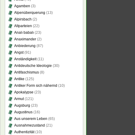
Agamben
(3)
Alpenüberquerung
(13)
Alpirsbach
(2)
Altparteien
(22)
Analı babalı
(23)
Anaximander
(2)
Anbiederung
(87)
Angst
(91)
Anständigkeit
(11)
Antideutsche Ideologie
(30)
Antifaschismus
(8)
Antike
(125)
Antiker Form sich nähernd
(10)
Apokalypse
(23)
Armut
(121)
Augsburg
(23)
Augustinus
(16)
Aus unserem Leben
(65)
Ausnahmezustand
(21)
Authentizität
(10)