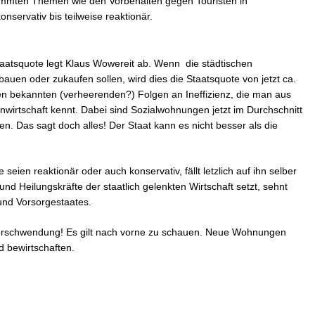
timmten Themen wie den Vorbehalten gegen Touristen in
nservativ bis teilweise reaktionär.
taatsquote legt Klaus Wowereit ab. Wenn die städtischen
en oder zukaufen sollen, wird dies die Staatsquote von jetzt ca.
den bekannten (verheerenden?) Folgen an Ineffizienz, die man aus
nwirtschaft kennt. Dabei sind Sozialwohnungen jetzt im Durchschnitt
en. Das sagt doch alles! Der Staat kann es nicht besser als die
seien reaktionär oder auch konservativ, fällt letzlich auf ihn selber
nd Heilungskräfte der staatlich gelenkten Wirtschaft setzt, sehnt
 und Vorsorgestaates.
 Verschwendung! Es gilt nach vorne zu schauen. Neue Wohnungen
d bewirtschaften.