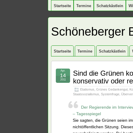
Startseite
Termine
Schatzkästlein
W
Schöneberger 
Startseite
Termine
Schatzkästlein
Apr.
Sind die Grünen ko
14
konservativ oder r
2011
Etatismus
,
Grünes Gedankengut
,
Ko
Staatssozialismus
,
Systemfrage
,
Überver
Der Regierende im Intervie
– Tagesspiegel
Sie sagten, die Grünen seien im 
nichtöffentlichen Sitzung. Die