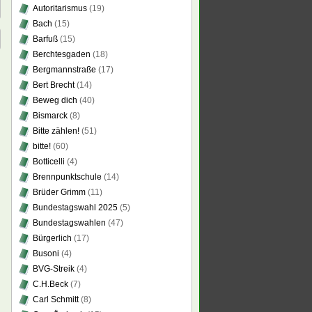
Autoritarismus
(19)
Bach
(15)
Barfuß
(15)
Berchtesgaden
(18)
Bergmannstraße
(17)
Bert Brecht
(14)
Beweg dich
(40)
Bismarck
(8)
Bitte zählen!
(51)
bitte!
(60)
Botticelli
(4)
Brennpunktschule
(14)
Brüder Grimm
(11)
Bundestagswahl 2025
(5)
Bundestagswahlen
(47)
Bürgerlich
(17)
Busoni
(4)
BVG-Streik
(4)
C.H.Beck
(7)
Carl Schmitt
(8)