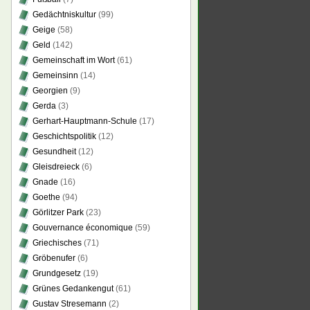
Gedächtniskultur
(99)
Geige
(58)
Geld
(142)
Gemeinschaft im Wort
(61)
Gemeinsinn
(14)
Georgien
(9)
Gerda
(3)
Gerhart-Hauptmann-Schule
(17)
Geschichtspolitik
(12)
Gesundheit
(12)
Gleisdreieck
(6)
Gnade
(16)
Goethe
(94)
Görlitzer Park
(23)
Gouvernance économique
(59)
Griechisches
(71)
Gröbenufer
(6)
Grundgesetz
(19)
Grünes Gedankengut
(61)
Gustav Stresemann
(2)