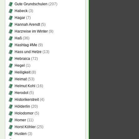
Gute Grundschulen
(207)
Habeck
(3)
Hagar
(7)
Hannah Arendt
(5)
Harzreise im Winter
(9)
Haß
(36)
Hashtag #Me
(9)
Hass und Hetze
(13)
Hebraica
(72)
Hegel
(1)
Heiligkeit
(8)
Heimat
(53)
Helmut Kohl
(16)
Herodot
(5)
Historikerstreit
(4)
Hölderlin
(20)
Holodomor
(5)
Homer
(11)
Horst Köhler
(25)
Husten
(3)