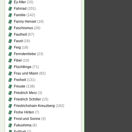
Ey Alter
(10)
Fahrrad
(201)
Familie
(142)
Fanny Hensel
(18)
Faschismus
(26)
Faulheit
(67)
Faust
(16)
Feig
(18)
Fernstenliebe
(23)
Fibel
(10)
Flüchtlinge
(71)
Frau und Mann
(82)
Freiheit
(131)
Freude
(138)
Friedrich Merz
(3)
Friedrich Schiller
(15)
Friedrichshain-Kreuzberg
(182)
Frohe Hirten
(7)
Frost und Sonne
(3)
Fukushima
(6)
Fußball
(7)