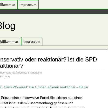
illkommen
Impressum
Blog
Willkommen
Impressum
nservativ oder reaktionär? Ist die SPD
eaktionär?
nservativ
,
Sozialismus
,
Staatsquote
,
sorgung
w: Klaus Wowereit: Die Grünen agieren reaktionär – Berlin
Prinzip eine konservative Partei.Sie zitieren aus einer
ses Zitat ist aus dem Zusammenhang gerissen und