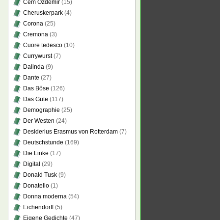
Cem Özdemir
(15)
Cheruskerpark
(4)
Corona
(25)
Cremona
(3)
Cuore tedesco
(10)
Currywurst
(7)
Dalinda
(9)
Dante
(27)
Das Böse
(126)
Das Gute
(117)
Demographie
(25)
Der Westen
(24)
Desiderius Erasmus von Rotterdam
(7)
Deutschstunde
(169)
Die Linke
(17)
Digital
(29)
Donald Tusk
(9)
Donatello
(1)
Donna moderna
(54)
Eichendorff
(5)
Eigene Gedichte
(47)