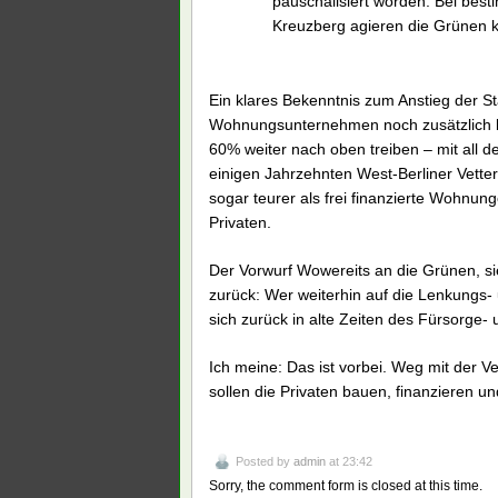
pauschalisiert worden. Bei bes
Kreuzberg agieren die Grünen ko
Ein klares Bekenntnis zum Anstieg der S
Wohnungsunternehmen noch zusätzlich bau
60% weiter nach oben treiben – mit all 
einigen Jahrzehnten West-Berliner Vetter
sogar teurer als frei finanzierte Wohnung
Privaten.
Der Vorwurf Wowereits an die Grünen, sie 
zurück: Wer weiterhin auf die Lenkungs- u
sich zurück in alte Zeiten des Fürsorge-
Ich meine: Das ist vorbei. Weg mit der
sollen die Privaten bauen, finanzieren un
Posted by
admin
at 23:42
Sorry, the comment form is closed at this time.