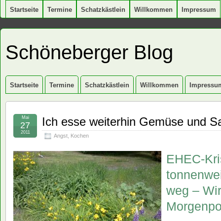
Startseite
Termine
Schatzkästlein
Willkommen
Impressum
Schöneberger Blog
Startseite
Termine
Schatzkästlein
Willkommen
Impressu
Mai
Ich esse weiterhin Gemüse und Sa
27
2011
Angst
,
Kochen
EHEC-Kri
tonnenwe
weg – Wir
Morgenpos