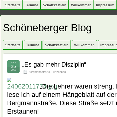
Startseite
Termine
Schatzkästlein
Willkommen
Impressum
Schöneberger Blog
Startseite
Termine
Schatzkästlein
Willkommen
Impressu
Juni
„Es gab mehr Disziplin“
25
2011
Bergmannstraße
,
Prinzenbad
„Die Lehrer waren streng. 
lese ich auf einem Hängeblatt auf der
Bergmannstraße. Diese Straße setzt 
Erstaunen!