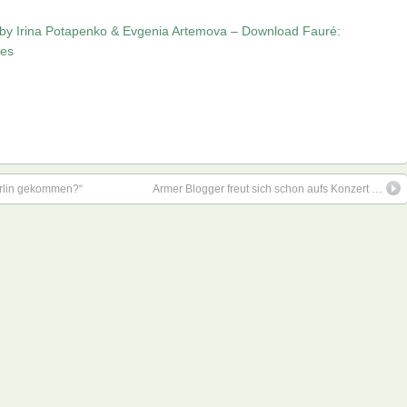
by Irina Potapenko & Evgenia Artemova – Download Fauré:
nes
Berlin gekommen?“
Armer Blogger freut sich schon aufs Konzert …