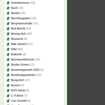
Autoritarismus
(19)
Bach
(15)
Barfuß
(15)
Berchtesgaden
(18)
Bergmannstraße
(17)
Bert Brecht
(14)
Beweg dich
(40)
Bismarck
(8)
Bitte zählen!
(51)
bitte!
(60)
Botticelli
(4)
Brennpunktschule
(14)
Brüder Grimm
(11)
Bundestagswahl 2025
(5)
Bundestagswahlen
(47)
Bürgerlich
(17)
Busoni
(4)
BVG-Streik
(4)
C.H.Beck
(7)
Carl Schmitt
(8)