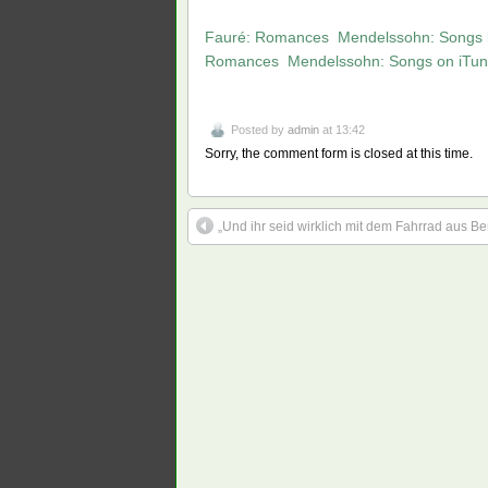
Fauré: Romances  Mendelssohn: Songs 
Romances  Mendelssohn: Songs on iTu
Posted by
admin
at 13:42
Sorry, the comment form is closed at this time.
„Und ihr seid wirklich mit dem Fahrrad aus 