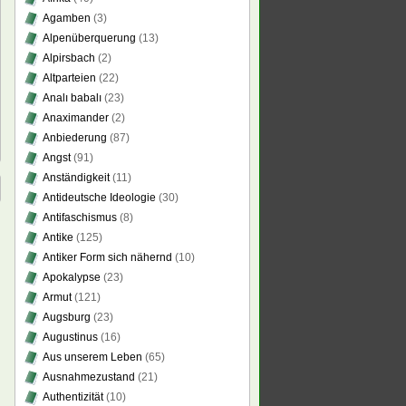
Agamben
(3)
Alpenüberquerung
(13)
Alpirsbach
(2)
Altparteien
(22)
Analı babalı
(23)
Anaximander
(2)
Anbiederung
(87)
Angst
(91)
Anständigkeit
(11)
Antideutsche Ideologie
(30)
Antifaschismus
(8)
Antike
(125)
Antiker Form sich nähernd
(10)
Apokalypse
(23)
Armut
(121)
Augsburg
(23)
Augustinus
(16)
Aus unserem Leben
(65)
Ausnahmezustand
(21)
Authentizität
(10)