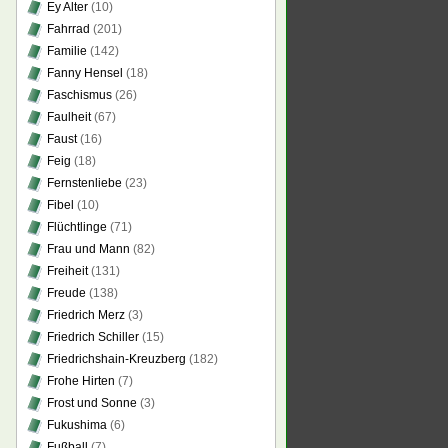
Ey Alter
(10)
Fahrrad
(201)
Familie
(142)
Fanny Hensel
(18)
Faschismus
(26)
Faulheit
(67)
Faust
(16)
Feig
(18)
Fernstenliebe
(23)
Fibel
(10)
Flüchtlinge
(71)
Frau und Mann
(82)
Freiheit
(131)
Freude
(138)
Friedrich Merz
(3)
Friedrich Schiller
(15)
Friedrichshain-Kreuzberg
(182)
Frohe Hirten
(7)
Frost und Sonne
(3)
Fukushima
(6)
Fußball
(7)