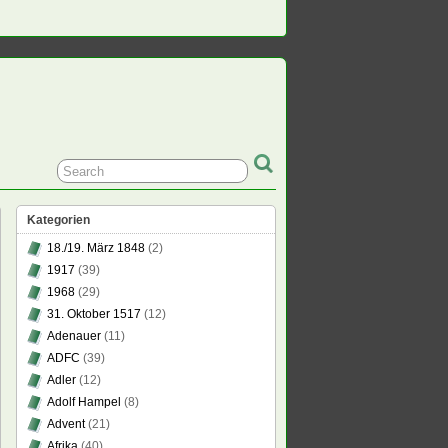
Kategorien
18./19. März 1848
(2)
1917
(39)
1968
(29)
31. Oktober 1517
(12)
Adenauer
(11)
ADFC
(39)
Adler
(12)
Adolf Hampel
(8)
Advent
(21)
Afrika
(40)