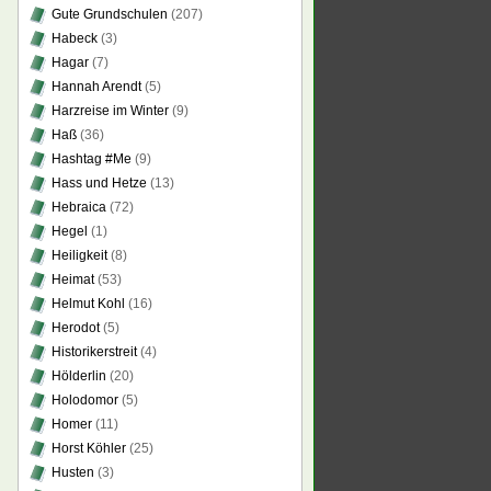
Gute Grundschulen
(207)
Habeck
(3)
Hagar
(7)
Hannah Arendt
(5)
Harzreise im Winter
(9)
Haß
(36)
Hashtag #Me
(9)
Hass und Hetze
(13)
Hebraica
(72)
Hegel
(1)
Heiligkeit
(8)
Heimat
(53)
Helmut Kohl
(16)
Herodot
(5)
Historikerstreit
(4)
Hölderlin
(20)
Holodomor
(5)
Homer
(11)
Horst Köhler
(25)
Husten
(3)