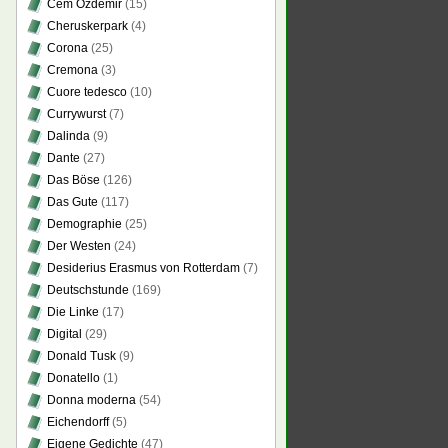
Cem Özdemir
(15)
Cheruskerpark
(4)
Corona
(25)
Cremona
(3)
Cuore tedesco
(10)
Currywurst
(7)
Dalinda
(9)
Dante
(27)
Das Böse
(126)
Das Gute
(117)
Demographie
(25)
Der Westen
(24)
Desiderius Erasmus von Rotterdam
(7)
Deutschstunde
(169)
Die Linke
(17)
Digital
(29)
Donald Tusk
(9)
Donatello
(1)
Donna moderna
(54)
Eichendorff
(5)
Eigene Gedichte
(47)