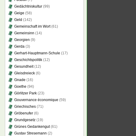
Gedächtniskultur
(99)
Geige
(58)
Geld
(142)
Gemeinschaft im Wort
(61)
Gemeinsinn
(14)
Georgien
(9)
Gerda
(3)
Gerhart-Hauptmann-Schule
(17)
Geschichtspolitik
(12)
Gesundheit
(12)
Gleisdreieck
(6)
Gnade
(16)
Goethe
(94)
Görlitzer Park
(23)
Gouvernance économique
(59)
Griechisches
(71)
Gröbenufer
(6)
Grundgesetz
(19)
Grünes Gedankengut
(61)
Gustav Stresemann
(2)