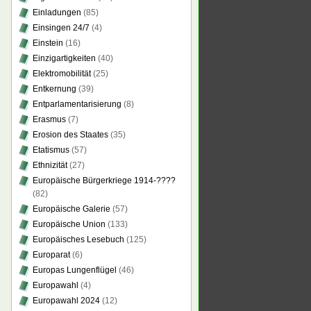
Einladungen
(85)
Einsingen 24/7
(4)
Einstein
(16)
Einzigartigkeiten
(40)
Elektromobilität
(25)
Entkernung
(39)
Entparlamentarisierung
(8)
Erasmus
(7)
Erosion des Staates
(35)
Etatismus
(57)
Ethnizität
(27)
Europäische Bürgerkriege 1914-????
(82)
Europäische Galerie
(57)
Europäische Union
(133)
Europäisches Lesebuch
(125)
Europarat
(6)
Europas Lungenflügel
(46)
Europawahl
(4)
Europawahl 2024
(12)