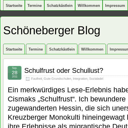
Startseite
Termine
Schatzkästlein
Willkommen
Impressum
Schöneberger Blog
Startseite
Termine
Schatzkästlein
Willkommen
Impressu
Sep.
Schulfrust oder Schullust?
28
2011
Faulheit
,
Gute Grundschulen
,
Integration
,
Sozialadel
Ein merkwürdiges Lese-Erlebnis habe
Cismaks „Schulfrust“. Ich bewundere
zugewanderten Hessin, die sich uner
Kreuzberger Monokulti hineingewagt h
ihre Erlebnisse als migrantische Deu