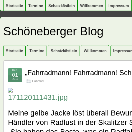
Startseite
Termine
Schatzkästlein
Willkommen
Impressum
Schöneberger Blog
Startseite
Termine
Schatzkästlein
Willkommen
Impressu
Dez.
„Fahrradmann! Fahrradmann! Scha
01
2011
Fahrrad
Meine gelbe Jacke löst überall Bewu
Händler von Radlust in der Skalitzer 
„Sie haben das Beste, was ein Radfah