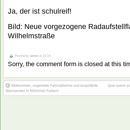
Ja, der ist schulreif!
Bild: Neue vorgezogene Radaufstellfl
Wilhelmstraße
Posted by
admin
at 23:19
Sorry, the comment form is closed at this ti
Willkommen, ungeliebte Fahrradhelme und bespöttelte
Quel avenir p
Warnwesten in fröhlichen Farben!