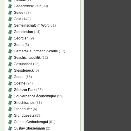
Gedächtniskultur
(99)
Geige
(58)
Geld
(142)
Gemeinschaft im Wort
(61)
Gemeinsinn
(14)
Georgien
(9)
Gerda
(3)
Gerhart-Hauptmann-Schule
(17)
Geschichtspolitik
(12)
Gesundheit
(12)
Gleisdreieck
(6)
Gnade
(16)
Goethe
(94)
Görlitzer Park
(23)
Gouvernance économique
(59)
Griechisches
(71)
Gröbenufer
(6)
Grundgesetz
(19)
Grünes Gedankengut
(61)
Gustav Stresemann
(2)