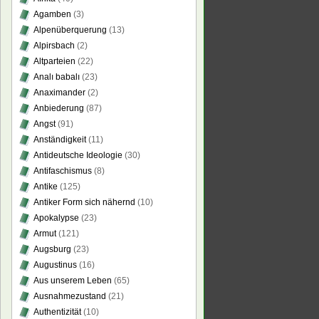
Agamben
(3)
Alpenüberquerung
(13)
Alpirsbach
(2)
Altparteien
(22)
Analı babalı
(23)
Anaximander
(2)
Anbiederung
(87)
Angst
(91)
Anständigkeit
(11)
Antideutsche Ideologie
(30)
Antifaschismus
(8)
Antike
(125)
Antiker Form sich nähernd
(10)
Apokalypse
(23)
Armut
(121)
Augsburg
(23)
Augustinus
(16)
Aus unserem Leben
(65)
Ausnahmezustand
(21)
Authentizität
(10)