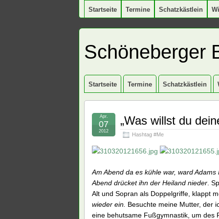
Startseite
Termine
Schatzkästlein
W
Schöneberger 
Startseite
Termine
Schatzkästlein
Apr.
„Was willst du dein
07
2012
Hashtag #Me
Am Abend da es kühle war, ward Adams F
Abend drücket ihn der Heiland nieder
. S
Alt und Sopran als Doppelgriffe, klappt m
wieder ein.
Besuchte meine Mutter, der 
eine behutsame Fußgymnastik, um des Pr