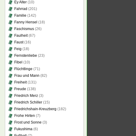
Ey Alter
(10)
Fahrrad
(201)
Familie
(142)
Fanny Hensel
(18)
Faschismus
(26)
Faulheit
(67)
Faust
(16)
Feig
(18)
Fernstenliebe
(23)
Fibel
(10)
Flüchtlinge
(71)
Frau und Mann
(82)
Freiheit
(131)
Freude
(138)
Friedrich Merz
(3)
Friedrich Schiller
(15)
Friedrichshain-Kreuzberg
(182)
Frohe Hirten
(7)
Frost und Sonne
(3)
Fukushima
(6)
Fußball
(7)