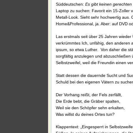
Süddeutschen:
Es gibt keinen gerechten 
Laptop zu suchen: Favorit ein 15-Zoller
Metall-Look. Sieht sehr hochwertig aus. 
Home&Professional, ja. Aber: auf DVD od
Las erstmals seit über 25 Jahren wied
verkrümmtes Ich, unfähig, den anderen a
ipsum, so etwa Luther. Von daher die st
sorgfältig anzulegen und abzuschließen 
Selbstzweifel, weil die Freundin einen ve
Statt dessen die dauernde Sucht und Su
Schuld bei den eigenen Vätern zu suche
Der Vorhang reißt, der Fels zerfällt,
Die Erde bebt, die Gräber spalten,
Weil sie den Schöpfer sehn erkalten,
Was willst du deines Ortes tun?
Klappentext: „Eingesperrt in Selbstzweif