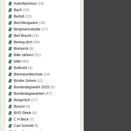
Autoritarismus
(19)
Bach
(15)
Barfuß
(15)
Berchtesgaden
(18)
Bergmannstraße
(17)
Bert Brecht
(14)
Beweg dich
(40)
Bismarck
(8)
Bitte zählen!
(51)
bitte!
(60)
Botticelli
(4)
Brennpunktschule
(14)
Brüder Grimm
(11)
Bundestagswahl 2025
(5)
Bundestagswahlen
(47)
Bürgerlich
(17)
Busoni
(4)
BVG-Streik
(4)
C.H.Beck
(7)
Carl Schmitt
(8)