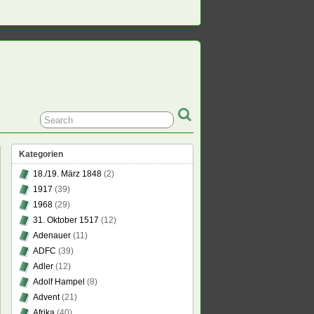
Kategorien
18./19. März 1848
(2)
1917
(39)
1968
(29)
31. Oktober 1517
(12)
Adenauer
(11)
ADFC
(39)
Adler
(12)
Adolf Hampel
(8)
Advent
(21)
Afrika
(40)