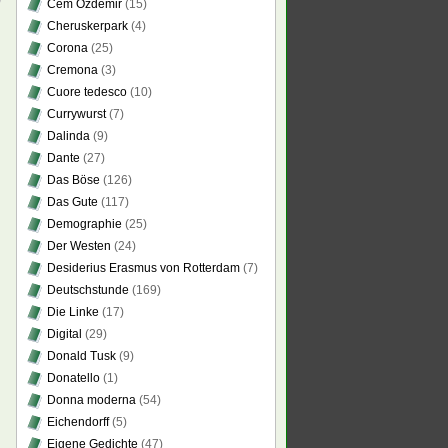
Cem Özdemir
(15)
Cheruskerpark
(4)
Corona
(25)
Cremona
(3)
Cuore tedesco
(10)
Currywurst
(7)
Dalinda
(9)
Dante
(27)
Das Böse
(126)
Das Gute
(117)
Demographie
(25)
Der Westen
(24)
Desiderius Erasmus von Rotterdam
(7)
Deutschstunde
(169)
Die Linke
(17)
Digital
(29)
Donald Tusk
(9)
Donatello
(1)
Donna moderna
(54)
Eichendorff
(5)
Eigene Gedichte
(47)