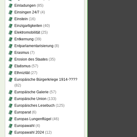
Einladungen
(85)
Einsingen 24/7
(4)
Einstein
(16)
Einzigartigkeiten
(40)
Elektromobilität
(25)
Entkernung
(39)
Entparlamentarisierung
(8)
Erasmus
(7)
Erosion des Staates
(35)
Etatismus
(57)
Ethnizität
(27)
Europäische Bürgerkriege 1914-????
(82)
Europäische Galerie
(57)
Europäische Union
(133)
Europäisches Lesebuch
(125)
Europarat
(6)
Europas Lungenflügel
(46)
Europawahl
(4)
Europawahl 2024
(12)