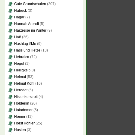
Gute Grundschulen
(207)
Habeck
(3)
Hagar
(7)
Hannah Arendt
(5)
Harzreise im Winter
(9)
Haß
(36)
Hashtag #Me
(9)
Hass und Hetze
(13)
Hebraica
(72)
Hegel
(1)
Heiligkeit
(8)
Heimat
(53)
Helmut Kohl
(16)
Herodot
(5)
Historikerstreit
(4)
Hölderlin
(20)
Holodomor
(5)
Homer
(11)
Horst Köhler
(25)
Husten
(3)