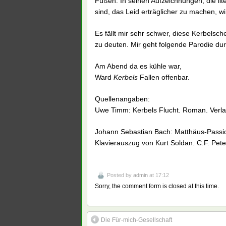
Füßen. In seinen Aufzeichnungen, die lite
sind, das Leid erträglicher zu machen, wir
Es fällt mir sehr schwer, diese Kerbels
zu deuten. Mir geht folgende Parodie du
Am Abend da es kühle war,
Ward
Kerbels
Fallen offenbar.
Quellenangaben:
Uwe Timm: Kerbels Flucht. Roman. Verla
Johann Sebastian Bach: Matthäus-Passi
Klavierauszug von Kurt Soldan. C.F. Peter
Posted by
admin
at 17:12
Sorry, the comment form is closed at this time.
Die Für-mich-Gesellschaft