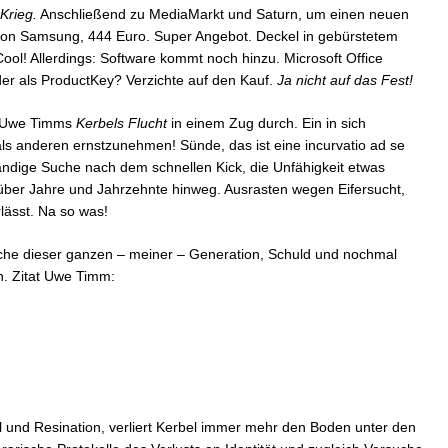
Krieg.
Anschließend zu MediaMarkt und Saturn, um einen neuen
 von Samsung, 444 Euro. Super Angebot. Deckel in gebürstetem
Cool! Allerdings: Software kommt noch hinzu. Microsoft Office
er als ProductKey? Verzichte auf den Kauf.
Ja nicht auf das Fest!
er Uwe Timms
Kerbels Flucht
in einem Zug durch. Ein in sich
ls anderen ernstzunehmen! Sünde, das ist eine incurvatio ad se
ändige Suche nach dem schnellen Kick, die Unfähigkeit etwas
über Jahre und Jahrzehnte hinweg. Ausrasten wegen Eifersucht,
rlässt. Na so was!
che dieser ganzen – meiner – Generation, Schuld und nochmal
n. Zitat Uwe Timm:
el und Resination, verliert Kerbel immer mehr den Boden unter den