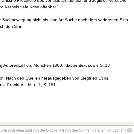
rarische Protokolle des Verlusts an Identität und zugleich Versuche
d Kerbels tiefe Krise offenbar.“
che Suchbewegung nicht als eine Art Suche nach dem verlorenen Sinn
rch den Sinn:
g AutorenEdition, München 1980, Klappentext sowie S. 13
on. Nach den Quellen herausgegeben von Siegfried Ochs.
s, Frankfurt . M. o.J., S. 151
„Wir sind beim Lied von der Glocke fast von den Stühlen gefallen vor Lachen“