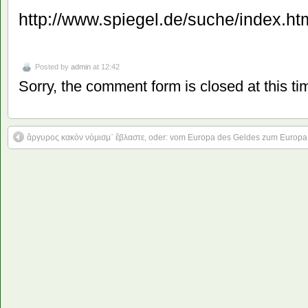
http://www.spiegel.de/suche/index.h
Posted by
admin
at 12:42
Sorry, the comment form is closed at this ti
ἄργυρος κακὸν νόμισμ᾽ ἔβλαστε, oder: vom Europa des Geldes zum Europa 