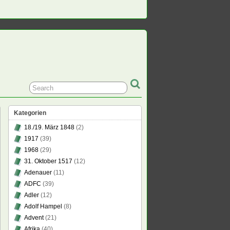
Kategorien
18./19. März 1848
(2)
1917
(39)
1968
(29)
31. Oktober 1517
(12)
Adenauer
(11)
ADFC
(39)
Adler
(12)
Adolf Hampel
(8)
Advent
(21)
Afrika
(40)