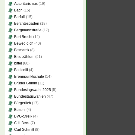
Autoritarismus
(19)
Bach
(15)
Barfuß
(15)
Berchtesgaden
(18)
Bergmannstraße
(17)
Bert Brecht
(14)
Beweg dich
(40)
Bismarck
(8)
Bitte zählen!
(51)
bitte!
(60)
Botticelli
(4)
Brennpunktschule
(14)
Brüder Grimm
(11)
Bundestagswahl 2025
(5)
Bundestagswahlen
(47)
Bürgerlich
(17)
Busoni
(4)
BVG-Streik
(4)
C.H.Beck
(7)
Carl Schmitt
(8)