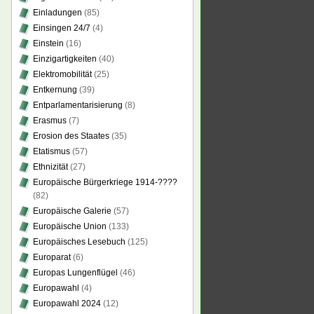
Einladungen
(85)
Einsingen 24/7
(4)
Einstein
(16)
Einzigartigkeiten
(40)
Elektromobilität
(25)
Entkernung
(39)
Entparlamentarisierung
(8)
Erasmus
(7)
Erosion des Staates
(35)
Etatismus
(57)
Ethnizität
(27)
Europäische Bürgerkriege 1914-????
(82)
Europäische Galerie
(57)
Europäische Union
(133)
Europäisches Lesebuch
(125)
Europarat
(6)
Europas Lungenflügel
(46)
Europawahl
(4)
Europawahl 2024
(12)