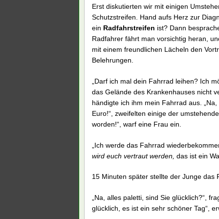
Erst diskutierten wir mit einigen Umste
Schutzstreifen. Hand aufs Herz zur Dia
ein
Radfahrstreifen
ist? Dann besprache
Radfahrer fährt man vorsichtig heran, u
mit einem freundlichen Lächeln den Vortr
Belehrungen.
„Darf ich mal dein Fahrrad leihen? Ich mö
das Gelände des Krankenhauses nicht ver
händigte ich ihm mein Fahrrad aus. „Na,
Euro!“, zweifelten einige der umstehend
worden!“, warf eine Frau ein.
„Ich werde das Fahrrad wiederbekommen“,
wird euch vertraut werden,
das ist ein Wa
15 Minuten später stellte der Junge da
„Na, alles paletti, sind Sie glücklich?“, f
glücklich, es ist ein sehr schöner Tag“, er