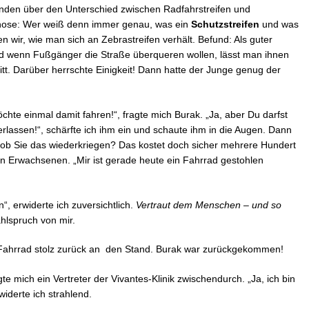
henden über den Unterschied zwischen Radfahrstreifen und
gnose: Wer weiß denn immer genau, was ein
Schutzstreifen
und was
n wir, wie man sich an Zebrastreifen verhält. Befund: Als guter
nd wenn Fußgänger die Straße überqueren wollen, lässt man ihnen
itt. Darüber herrschte Einigkeit! Dann hatte der Junge genug der
chte einmal damit fahren!“, fragte mich Burak. „Ja, aber Du darfst
lassen!“, schärfte ich ihm ein und schaute ihm in die Augen. Dann
 ob Sie das wiederkriegen? Das kostet doch sicher mehrere Hundert
en Erwachsenen. „Mir ist gerade heute ein Fahrrad gestohlen
 erwiderte ich zuversichtlich.
Vertraut dem Menschen – und so
hlspruch von mir.
s Fahrrad stolz zurück an den Stand. Burak war zurückgekommen!
ragte mich ein Vertreter der Vivantes-Klinik zwischendurch. „Ja, ich bin
widerte ich strahlend.