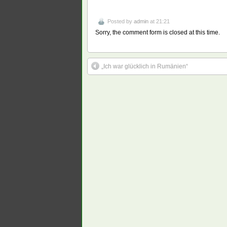
Posted by
admin
at 21:21
Sorry, the comment form is closed at this time.
„Ich war glücklich in Rumänien“