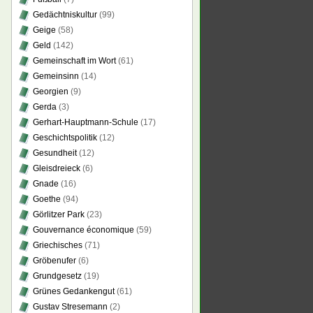
Gedächtniskultur
(99)
Geige
(58)
Geld
(142)
Gemeinschaft im Wort
(61)
Gemeinsinn
(14)
Georgien
(9)
Gerda
(3)
Gerhart-Hauptmann-Schule
(17)
Geschichtspolitik
(12)
Gesundheit
(12)
Gleisdreieck
(6)
Gnade
(16)
Goethe
(94)
Görlitzer Park
(23)
Gouvernance économique
(59)
Griechisches
(71)
Gröbenufer
(6)
Grundgesetz
(19)
Grünes Gedankengut
(61)
Gustav Stresemann
(2)