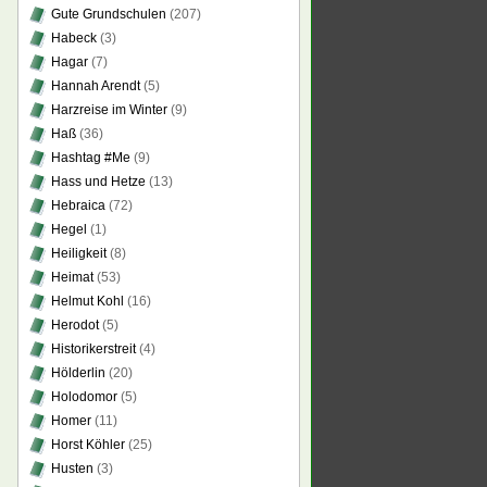
Gute Grundschulen
(207)
Habeck
(3)
Hagar
(7)
Hannah Arendt
(5)
Harzreise im Winter
(9)
Haß
(36)
Hashtag #Me
(9)
Hass und Hetze
(13)
Hebraica
(72)
Hegel
(1)
Heiligkeit
(8)
Heimat
(53)
Helmut Kohl
(16)
Herodot
(5)
Historikerstreit
(4)
Hölderlin
(20)
Holodomor
(5)
Homer
(11)
Horst Köhler
(25)
Husten
(3)