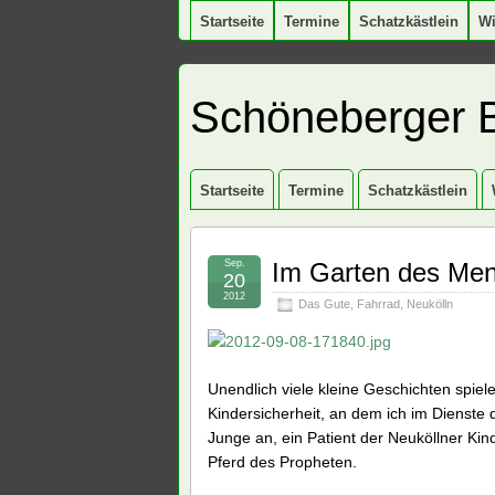
Startseite
Termine
Schatzkästlein
W
Schöneberger 
Startseite
Termine
Schatzkästlein
Sep.
Im Garten des Men
20
2012
Das Gute
,
Fahrrad
,
Neukölln
Unendlich viele kleine Geschichten spiel
Kindersicherheit, an dem ich im Dienste 
Junge an, ein Patient der Neuköllner Kin
Pferd des Propheten.