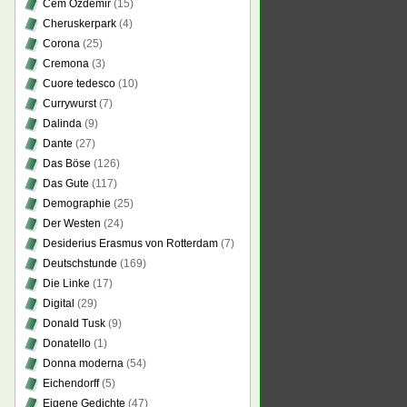
Cem Özdemir
(15)
Cheruskerpark
(4)
Corona
(25)
Cremona
(3)
Cuore tedesco
(10)
Currywurst
(7)
Dalinda
(9)
Dante
(27)
Das Böse
(126)
Das Gute
(117)
Demographie
(25)
Der Westen
(24)
Desiderius Erasmus von Rotterdam
(7)
Deutschstunde
(169)
Die Linke
(17)
Digital
(29)
Donald Tusk
(9)
Donatello
(1)
Donna moderna
(54)
Eichendorff
(5)
Eigene Gedichte
(47)