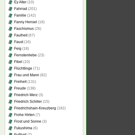
Ey Alter
(10)
Fahrrad
(201)
Familie
(142)
Fanny Hensel
(18)
Faschismus
(26)
Faulheit
(67)
Faust
(16)
Feig
(18)
Fernstenliebe
(23)
Fibel
(10)
Flüchtlinge
(71)
Frau und Mann
(82)
Freiheit
(131)
Freude
(138)
Friedrich Merz
(3)
Friedrich Schiller
(15)
Friedrichshain-Kreuzberg
(182)
Frohe Hirten
(7)
Frost und Sonne
(3)
Fukushima
(6)
Fußball
(7)