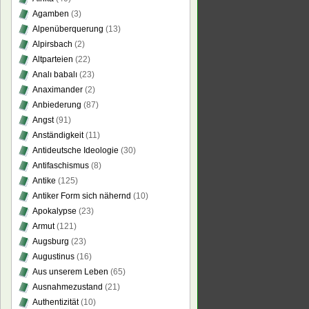
Agamben
(3)
Alpenüberquerung
(13)
Alpirsbach
(2)
Altparteien
(22)
Analı babalı
(23)
Anaximander
(2)
Anbiederung
(87)
Angst
(91)
Anständigkeit
(11)
Antideutsche Ideologie
(30)
Antifaschismus
(8)
Antike
(125)
Antiker Form sich nähernd
(10)
Apokalypse
(23)
Armut
(121)
Augsburg
(23)
Augustinus
(16)
Aus unserem Leben
(65)
Ausnahmezustand
(21)
Authentizität
(10)