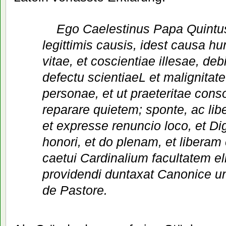
Ego Caelestinus Papa Quintu
legittimis causis, idest causa hum
vitae, et coscientiae illesae, debi
defectu scientiaeL et malignitate 
personae, et ut praeteritae cons
reparare quietem; sponte, ac lib
et expresse renuncio loco, et Dign
honori, et do plenam, et liberam
caetui Cardinalium facultatem el
providendi duntaxat Canonice un
de Pastore.