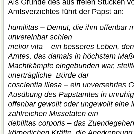
Als Gründe des aus freien Stücken v
Amtsverzichtes führt der Papst an:
humilitas – Demut, die ihm offenbar
unvereinbar schien
melior vita – ein besseres Leben, d
Amtes, das damals in höchstem Maße p
Machtkämpfe eingebunden war, stellte
unerträgliche Bürde dar
coscientia illesa – ein unversehrtes 
Ausübung des Papstamtes in unruhig
offenbar gewollt oder ungewollt eine 
zahlreichen Missetaten ein
debilitas corporis – das Zuendegehe
körperlichen Kräfte, die Anerkennung