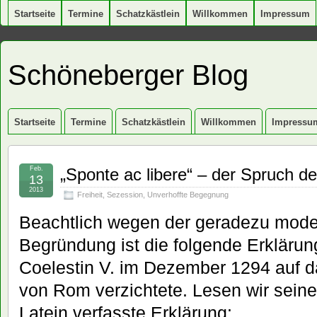
Startseite
Termine
Schatzkästlein
Willkommen
Impressum
Schöneberger Blog
Startseite
Termine
Schatzkästlein
Willkommen
Impressu
Feb.
„Sponte ac libere“ – der Spruch d
13
2013
Freiheit
,
Sezession
,
Unverhoffte Begegnung
Beachtlich wegen der geradezu mod
Begründung ist die folgende Erklärun
Coelestin V. im Dezember 1294 auf d
von Rom verzichtete. Lesen wir sein
Latein verfasste Erklärung: