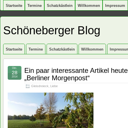
Startseite
Termine
Schatzkästlein
Willkommen
Impressum
Schöneberger Blog
Startseite
Termine
Schatzkästlein
Willkommen
Impressu
Okt.
Ein paar interessante Artikel heut
28
„Berliner Morgenpost“
2014
Gleisdreieck
,
Liebe