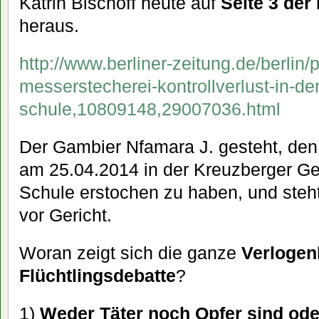
Katrin Bischoff heute auf
Seite 3 der
heraus.
http://www.berliner-zeitung.de/berlin
messerstecherei-kontrollverlust-in-d
schule,10809148,29007036.html
Der Gambier Nfamara J. gesteht, de
am 25.04.2014 in der Kreuzberger G
Schule erstochen zu haben, und steht 
vor Gericht.
Woran zeigt sich die ganze
Verlogen
Flüchtlingsdebatte
?
1)
Weder Täter noch Opfer sind ode