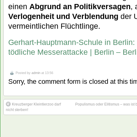
einen
Abgrund an Politikversagen
,
Verlogenheit und Verblendung
der U
vermeintlichen Flüchtlinge.
Gerhart-Hauptmann-Schule in Berlin: 
tödliche Messerattacke | Berlin – Berl
Posted by
admin
at 13:56
Sorry, the comment form is closed at this ti
Kreuzberger Kleintierzoo darf
Populismus oder Elitismus – was ist
nicht sterben!