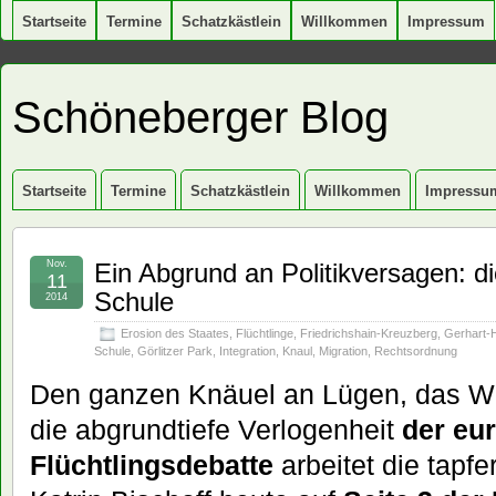
Startseite
Termine
Schatzkästlein
Willkommen
Impressum
Schöneberger Blog
Startseite
Termine
Schatzkästlein
Willkommen
Impressu
Nov.
Ein Abgrund an Politikversagen: 
11
Schule
2014
Erosion des Staates
,
Flüchtlinge
,
Friedrichshain-Kreuzberg
,
Gerhart-
Schule
,
Görlitzer Park
,
Integration
,
Knaul
,
Migration
,
Rechtsordnung
Den ganzen Knäuel an Lügen, das We
die abgrundtiefe Verlogenheit
der eu
Flüchtlingsdebatte
arbeitet die tapf