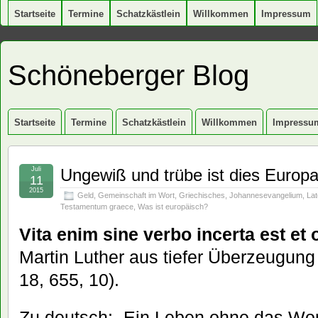
Startseite
Termine
Schatzkästlein
Willkommen
Impressum
Schöneberger Blog
Startseite
Termine
Schatzkästlein
Willkommen
Impressu
Juli
Ungewiß und trübe ist dies Europ
11
2015
Geld
,
Gemeinschaft im Wort
,
Griechisches
,
Johannesevangelium
,
Lat
Testamentum graece
,
Was ist europäisch?
Vita enim sine verbo incerta est et
Martin Luther aus tiefer Überzeugung
18, 655, 10).
Zu deutsch: „Ein Leben ohne das Wor