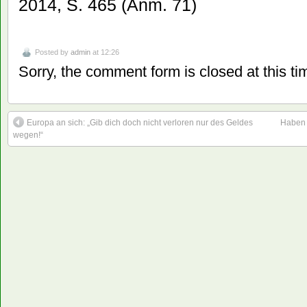
2014, S. 465 (Anm. 71)
Posted by
admin
at 12:26
Sorry, the comment form is closed at this ti
Europa an sich: „Gib dich doch nicht verloren nur des Geldes
Haben 
wegen!“