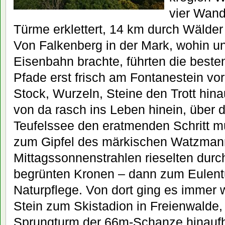
vier Wand
Türme erklettert, 14 km durch Wälder
Von Falkenberg in der Mark, wohin un
Eisenbahn brachte, führten die beste
Pfade erst frisch am Fontanestein vo
Stock, Wurzeln, Steine den Trott hin
von da rasch ins Leben hinein, über d
Teufelssee den eratmenden Schritt 
zum Gipfel des märkischen Watzman
Mittagssonnenstrahlen rieselten durc
begrünten Kronen – dann zum Eulen
Naturpflege. Von dort ging es immer 
Stein zum Skistadion in Freienwalde,
Sprungturm der 66m-Schanze hinaufho