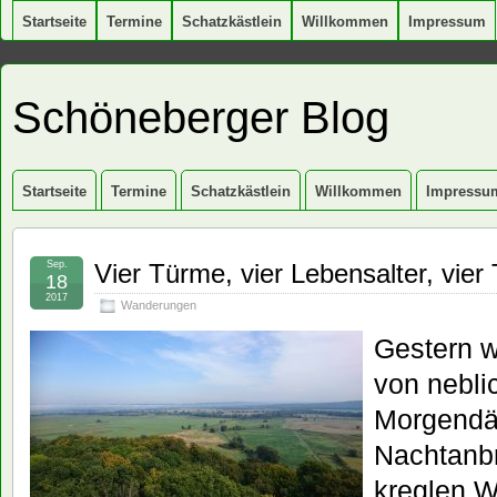
Startseite
Termine
Schatzkästlein
Willkommen
Impressum
Schöneberger Blog
Startseite
Termine
Schatzkästlein
Willkommen
Impressu
Sep.
Vier Türme, vier Lebensalter, vier
18
2017
Wanderungen
Gestern w
von nebli
Morgendä
Nachtanb
kreglen W