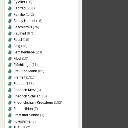
Ey Alter
(10)
Fahrrad
(201)
Familie
(142)
Fanny Hensel
(18)
Faschismus
(26)
Faulheit
(67)
Faust
(16)
Feig
(18)
Fernstenliebe
(23)
Fibel
(10)
Flüchtlinge
(71)
Frau und Mann
(82)
Freiheit
(131)
Freude
(138)
Friedrich Merz
(3)
Friedrich Schiller
(15)
Friedrichshain-Kreuzberg
(182)
Frohe Hirten
(7)
Frost und Sonne
(3)
Fukushima
(6)
Fußball
(7)