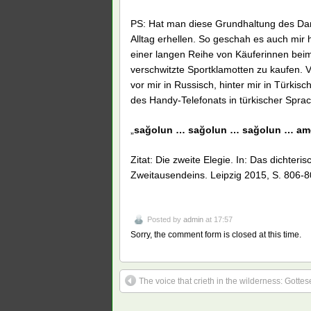
PS: Hat man diese Grundhaltung des Dan
Alltag erhellen. So geschah es auch mir
einer langen Reihe von Käuferinnen be
verschwitzte Sportklamotten zu kaufen. V
vor mir in Russisch, hinter mir in Türki
des Handy-Telefonats in türkischer Spra
„
sağolun … sağolun … sağolun … am
Zitat: Die zweite Elegie. In: Das dichter
Zweitausendeins. Leipzig 2015, S. 806-80
Posted by
admin
at 17:57
Sorry, the comment form is closed at this time.
The voice that crieth in the wilderness: Gotte