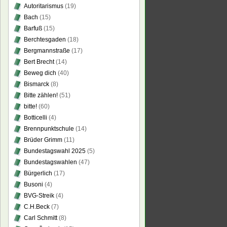
Autoritarismus
(19)
Bach
(15)
Barfuß
(15)
Berchtesgaden
(18)
Bergmannstraße
(17)
Bert Brecht
(14)
Beweg dich
(40)
Bismarck
(8)
Bitte zählen!
(51)
bitte!
(60)
Botticelli
(4)
Brennpunktschule
(14)
Brüder Grimm
(11)
Bundestagswahl 2025
(5)
Bundestagswahlen
(47)
Bürgerlich
(17)
Busoni
(4)
BVG-Streik
(4)
C.H.Beck
(7)
Carl Schmitt
(8)