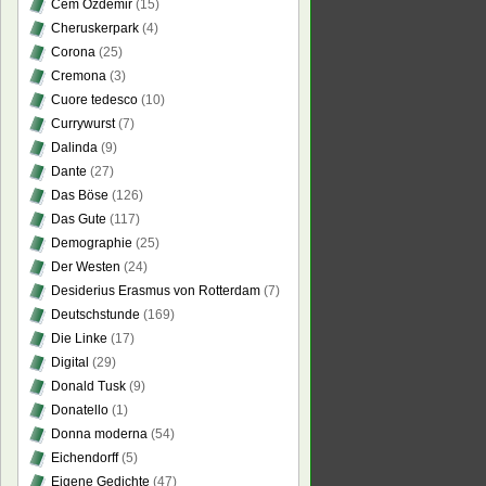
Cem Özdemir
(15)
Cheruskerpark
(4)
Corona
(25)
Cremona
(3)
Cuore tedesco
(10)
Currywurst
(7)
Dalinda
(9)
Dante
(27)
Das Böse
(126)
Das Gute
(117)
Demographie
(25)
Der Westen
(24)
Desiderius Erasmus von Rotterdam
(7)
Deutschstunde
(169)
Die Linke
(17)
Digital
(29)
Donald Tusk
(9)
Donatello
(1)
Donna moderna
(54)
Eichendorff
(5)
Eigene Gedichte
(47)