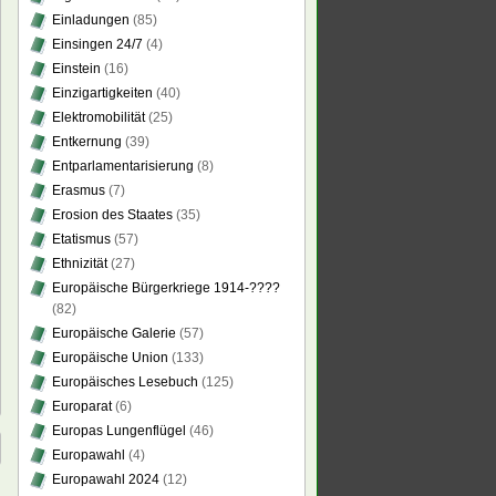
Einladungen
(85)
Einsingen 24/7
(4)
Einstein
(16)
Einzigartigkeiten
(40)
Elektromobilität
(25)
Entkernung
(39)
Entparlamentarisierung
(8)
Erasmus
(7)
Erosion des Staates
(35)
Etatismus
(57)
Ethnizität
(27)
Europäische Bürgerkriege 1914-????
(82)
Europäische Galerie
(57)
Europäische Union
(133)
Europäisches Lesebuch
(125)
Europarat
(6)
Europas Lungenflügel
(46)
Europawahl
(4)
Europawahl 2024
(12)