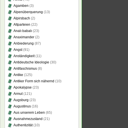
Agamben
(3)
Alpenüberquerung
(13)
Alpirsbach
(2)
Altparteien
(22)
Analı babalı
(23)
Anaximander
(2)
Anbiederung
(87)
Angst
(91)
Anständigkeit
(11)
Antideutsche Ideologie
(30)
Antifaschismus
(8)
Antike
(125)
Antiker Form sich nähernd
(10)
Apokalypse
(23)
Armut
(121)
Augsburg
(23)
Augustinus
(16)
Aus unserem Leben
(65)
Ausnahmezustand
(21)
Authentizität
(10)