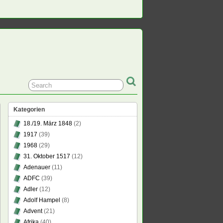
Kategorien
18./19. März 1848
(2)
1917
(39)
1968
(29)
31. Oktober 1517
(12)
Adenauer
(11)
ADFC
(39)
Adler
(12)
Adolf Hampel
(8)
Advent
(21)
Afrika
(40)