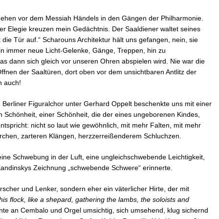
gehen vor dem Messiah Händels in den Gängen der Philharmonie.
ser Elegie kreuzen mein Gedächtnis. Der Saaldiener waltet seines
 die Tür auf.“ Scharouns Architektur hält uns gefangen, nein, sie
in immer neue Licht-Gelenke, Gänge, Treppen, hin zu
as dann sich gleich vor unseren Ohren abspielen wird. Nie war die
fnen der Saaltüren, dort oben vor dem unsichtbaren Antlitz der
n auch!
 Berliner Figuralchor unter Gerhard Oppelt beschenkte uns mit einer
 Schönheit, einer Schönheit, die der eines ungeborenen Kindes,
ntspricht: nicht so laut wie gewöhnlich, mit mehr Falten, mit mehr
ngerchen, zarteren Klängen, herzzerreißenderem Schluchzen.
eine Schwebung in der Luft, eine ungleichschwebende Leichtigkeit,
 Kandinskys Zeichnung „schwebende Schwere“ erinnerte.
scher und Lenker, sondern eher ein väterlicher Hirte, der mit
his flock, like a shepard, gathering the lambs, the soloists and
nnte an Cembalo und Orgel umsichtig, sich umsehend, klug sichernd