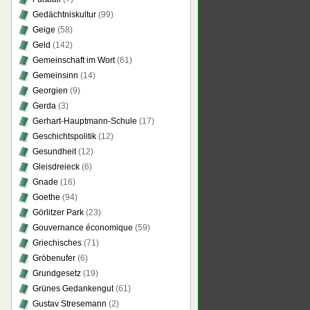
Gedächtniskultur
(99)
Geige
(58)
Geld
(142)
Gemeinschaft im Wort
(61)
Gemeinsinn
(14)
Georgien
(9)
Gerda
(3)
Gerhart-Hauptmann-Schule
(17)
Geschichtspolitik
(12)
Gesundheit
(12)
Gleisdreieck
(6)
Gnade
(16)
Goethe
(94)
Görlitzer Park
(23)
Gouvernance économique
(59)
Griechisches
(71)
Gröbenufer
(6)
Grundgesetz
(19)
Grünes Gedankengut
(61)
Gustav Stresemann
(2)