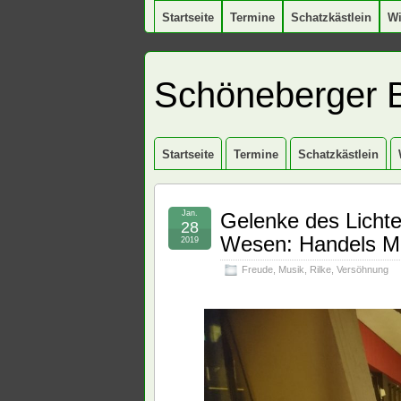
Startseite
Termine
Schatzkästlein
W
Schöneberger 
Startseite
Termine
Schatzkästlein
Jan.
Gelenke des Licht
28
Wesen: Handels Me
2019
Freude
,
Musik
,
Rilke
,
Versöhnung