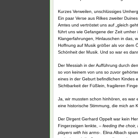
Kurzes Verweilen, unschlüssiges Umher
Ein paar Verse aus Rilkes zweiter Duine
Amtes und vertröstet uns auf „gleich geht
führt uns wie Gefangene der Zeit umher 
Klangerfahrungen, Hinlauschen in das, w
Hoffnung auf Musik größer als vor dem Öf
Schönheit der Musik. Und so war es dan
Der Messiah in der Aufführung durch den
so von keinem von uns so zuvor gehörten
eines in der Geburt befindlichen Kindes e
Sichtbarkeit der Füßlein, fragileren Fi
Ja, wir mussten schon hinhören, es war 
eine historische Stimmung, die mich an
Der Dirgent Gerhard Oppelt war kein Herr
Fingerzeigen lenkte, –
feeding the choir, 
players with his arms
-. Elina Albach spa