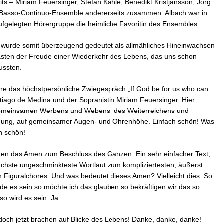
its – Miriam Feuersinger, Stefan Kahle, Benedikt Kristjánsson, Jörg
he Basso-Continuo-Ensemble andererseits zusammen. Albach war in
ufgelegten Hörergruppe die heimliche Favoritin des Ensembles.
s wurde somit überzeugend gedeutet als allmähliches Hineinwachsen
rtasten der Freude einer Wiederkehr des Lebens, das uns schon
ussten.
re das höchstpersönliche Zwiegespräch „If God be for us who can
iago de Medina und der Sopranistin Miriam Feuersinger. Hier
gemeinsamen Werbens und Webens, des Weiterreichens und
tigung, auf gemeinsamer Augen- und Ohrenhöhe. Einfach schön! Was
h schön!
aßen das Amen zum Beschluss des Ganzen. Ein sehr einfacher Text,
achste ungeschminkteste Wortlaut zum kompliziertesten, äußerst
en Figuralchores. Und was bedeutet dieses Amen? Vielleicht dies: So
de es sein so möchte ich das glauben so bekräftigen wir das so
o wird es sein. Ja.
 doch jetzt brachen auf Blicke des Lebens! Danke, danke, danke!