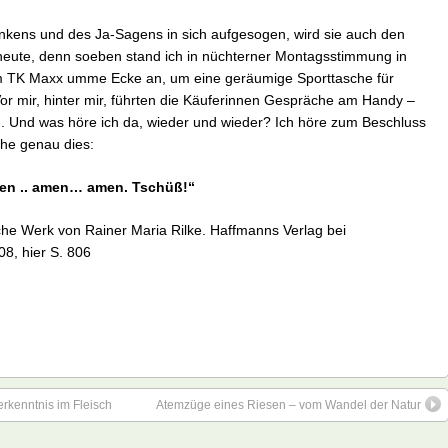
kens und des Ja-Sagens in sich aufgesogen, wird sie auch den
 heute, denn soeben stand ich in nüchterner Montagsstimmung in
im TK Maxx umme Ecke an, um eine geräumige Sporttasche für
or mir, hinter mir, führten die Käuferinnen Gespräche am Handy –
sch. Und was höre ich da, wieder und wieder? Ich höre zum Beschluss
che genau dies:
en .. amen… amen. Tschüß!“
ische Werk von Rainer Maria Rilke. Haffmanns Verlag bei
8, hier S. 806
serkenntnis im Fleisch
Atemzüge eines Riesen – vom Wandel der Natur