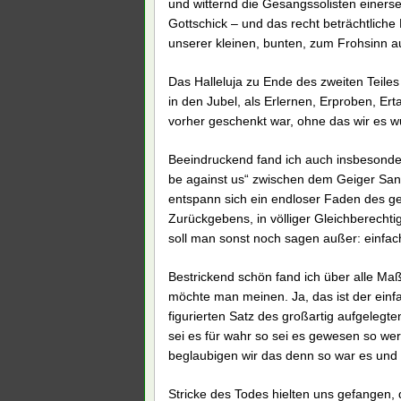
und witternd die Gesangssolisten einerse
Gottschick – und das recht beträchtlic
unserer kleinen, bunten, zum Frohsinn a
Das Halleluja zu Ende des zweiten Teile
in den Jubel, als Erlernen, Erproben, E
vorher geschenkt war, ohne das wir es w
Beeindruckend fand ich auch insbesonde
be against us“ zwischen dem Geiger Sant
entspann sich ein endloser Faden des 
Zurückgebens, in völliger Gleichberech
soll man sonst noch sagen außer: einfac
Bestrickend schön fand ich über alle M
möchte man meinen. Ja, das ist der einf
figurierten Satz des großartig aufgelegt
sei es für wahr so sei es gewesen so wer
beglaubigen wir das denn so war es und s
Stricke des Todes hielten uns gefangen,