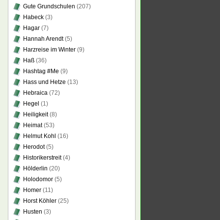
Gute Grundschulen
(207)
Habeck
(3)
Hagar
(7)
Hannah Arendt
(5)
Harzreise im Winter
(9)
Haß
(36)
Hashtag #Me
(9)
Hass und Hetze
(13)
Hebraica
(72)
Hegel
(1)
Heiligkeit
(8)
Heimat
(53)
Helmut Kohl
(16)
Herodot
(5)
Historikerstreit
(4)
Hölderlin
(20)
Holodomor
(5)
Homer
(11)
Horst Köhler
(25)
Husten
(3)