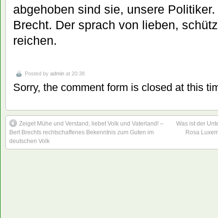
abgehoben sind sie, unsere Politiker.
Brecht. Der sprach von lieben, schü
reichen.
Posted by
admin
at 20:38
Sorry, the comment form is closed at this ti
Zeiget Mühe und Verstand, liebet Volk und Vaterland! –
Was ist der Unt
Bert Brechts rechtschaffenes Bekenntnis zum Guten im
Rosa Luxemb
deutschen Volk