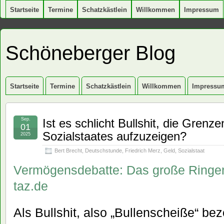
Startseite
Termine
Schatzkästlein
Willkommen
Impressum
Schöneberger Blog
Startseite
Termine
Schatzkästlein
Willkommen
Impressu
Sep.
Ist es schlicht Bullshit, die Grenz
01
Sozialstaates aufzuzeigen?
2025
Bert Brecht
,
Deutschstunde
,
Friedrich Merz
,
Geld
,
Sozialstaat
Vermögensdebatte: Das große Ringen
taz.de
Als Bullshit, also „Bullenscheiße“ be