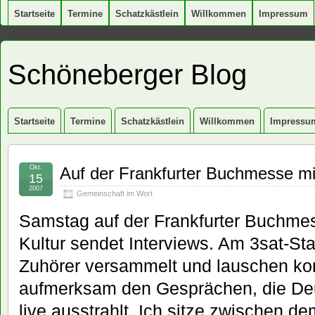
Startseite
Termine
Schatzkästlein
Willkommen
Impressum
Schöneberger Blog
Startseite
Termine
Schatzkästlein
Willkommen
Impressu
Okt.
Auf der Frankfurter Buchmesse mi
15
2007
Gemeinschaft im Wort
Samstag auf der Frankfurter Buchme
Kultur sendet Interviews. Am 3sat-St
Zuhörer versammelt und lauschen konz
aufmerksam den Gesprächen, die Deu
live ausstrahlt. Ich sitze zwischen d