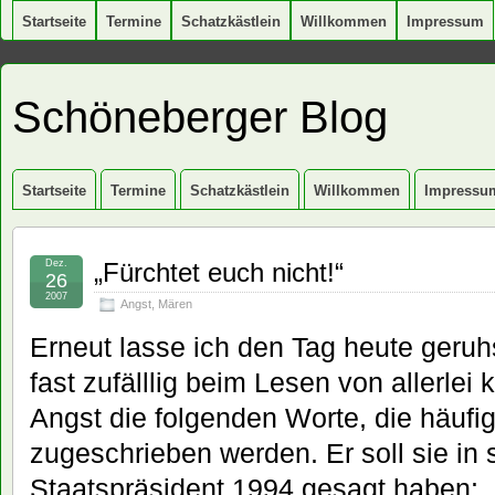
Startseite
Termine
Schatzkästlein
Willkommen
Impressum
Schöneberger Blog
Startseite
Termine
Schatzkästlein
Willkommen
Impressu
Dez.
„Fürchtet euch nicht!“
26
2007
Angst
,
Mären
Erneut lasse ich den Tag heute geru
fast zufälllig beim Lesen von allerlei
Angst die folgenden Worte, die häuf
zugeschrieben werden. Er soll sie in s
Staatspräsident 1994 gesagt haben: