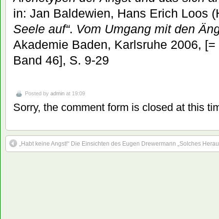
in: Jan Baldewien, Hans Erich Loos (
Seele auf“
.
Vom Umgang mit den Äng
Akademie Baden, Karlsruhe 2006, [=
Band 46], S. 9-29
Posted by
admin
at 19:09
Sorry, the comment form is closed at this ti
„Habt keine Angst!“ Die Einsichten des Eugen Drewermann
„Solches Herau