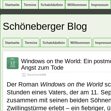
Startseite
Termine
Schatzkästlein
Willkommen
Impressum
Schöneberger Blog
Startseite
Termine
Schatzkästlein
Willkommen
Impressu
Jan.
Windows on the World: Ein postm
12
Angst zum Tode
2008
Sprachenvielfalt
Der Roman
Windows on the World
sch
Stunden eines Vaters, der am 11. Se
zusammen mit seinen beiden Söhnen d
Zwillingstürme erlebt – ein fiebriger, 