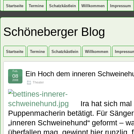
Startseite
Termine
Schatzkästlein
Willkommen
Impressum
Schöneberger Blog
Startseite
Termine
Schatzkästlein
Willkommen
Impressu
Feb.
Ein Hoch dem inneren Schweineh
08
2008
Theater
Ira hat sich mal
Puppenmacherin betätigt. Für Sänge
„inneren Schweinehund“ geformt – wa
überfallen mag, gewinnt hier runzlig, f