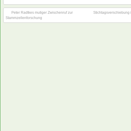
Peter Radtkes mutiger Zwischenruf zur
Stichtagsverschiebung i
Stammzellenforschung