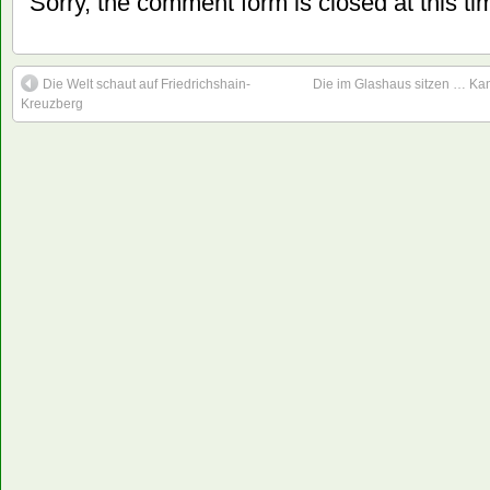
Sorry, the comment form is closed at this ti
Die Welt schaut auf Friedrichshain-
Die im Glashaus sitzen … Kan
Kreuzberg