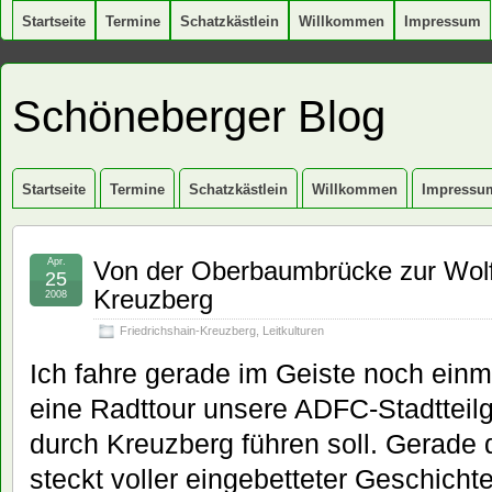
Startseite
Termine
Schatzkästlein
Willkommen
Impressum
Schöneberger Blog
Startseite
Termine
Schatzkästlein
Willkommen
Impressu
Apr.
Von der Oberbaumbrücke zur Wolfs
25
Kreuzberg
2008
Friedrichshain-Kreuzberg
,
Leitkulturen
Ich fahre gerade im Geiste noch einma
eine Radttour unsere ADFC-Stadtte
durch Kreuzberg führen soll. Gerade 
steckt voller eingebetteter Geschichte