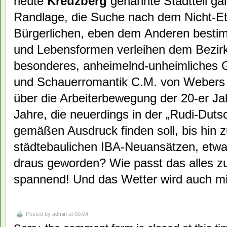
heute
Kreuzberg
genannte Stadtteil ga
Randlage, die Suche nach dem Nicht-Eta
Bürgerlichen, eben dem Anderen bestim
und Lebensformen verleihen dem Bezirk
besonderes, anheimelnd-unheimliches 
und Schauerromantik C.M. von Webers 
über die Arbeiterbewegung der 20-er Ja
Jahre, die neuerdings in der „Rudi-Duts
gemäßen Ausdruck finden soll, bis hin 
städtebaulichen IBA-Neuansätzen, etwa
draus geworden? Wie passt das alles 
spannend! Und das Wetter wird auch mi
Posted by
admin
at 00:04