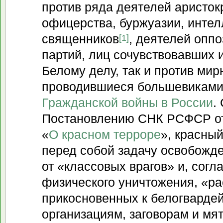
против ряда деятелей аристок
офицерства, буржуазии, интел
священников
, деятелей опп
[1]
партий, лиц сочувствовавших 
Белому делу, так и против мир
проводившиеся большевиками
Гражданской войны в России
.
Постановлению СНК РСФСР о
«
О красном терроре
», красны
перед собой задачу освобожд
от «классовых врагов» и, согл
физического уничтожения, «ра
прикосновенных к белогварде
организациям, заговорам и мя