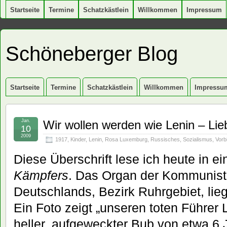
Startseite
Termine
Schatzkästlein
Willkommen
Impressum
Schöneberger Blog
Startseite
Termine
Schatzkästlein
Willkommen
Impressu
Jan.
Wir wollen werden wie Lenin – Li
10
2009
1917
,
Kinder
,
Lenin
,
Rosa Luxemburg
,
Russisches
,
Sozialismus
,
Vorbi
Diese Überschrift lese ich heute in e
Kämpfers
. Das Organ der Kommunist
Deutschlands, Bezirk Ruhrgebiet, liegt
Ein Foto zeigt „unseren toten Führer L
heller, aufgeweckter Bub von etwa 6 J