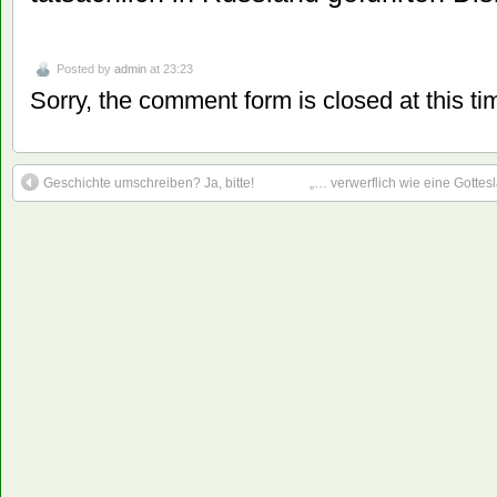
Posted by
admin
at 23:23
Sorry, the comment form is closed at this ti
Geschichte umschreiben? Ja, bitte!
„… verwerflich wie eine Gotte