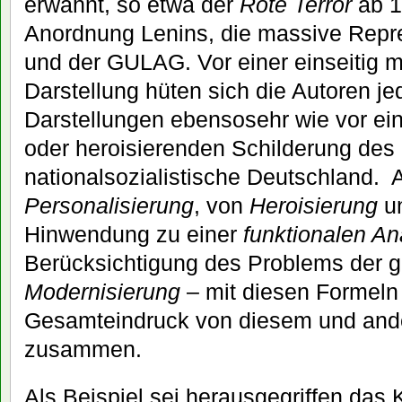
erwähnt, so etwa der
Rote Terror
ab 1
Anordnung Lenins, die massive Repre
und der GULAG. Vor einer einseitig m
Darstellung hüten sich die Autoren je
Darstellungen ebensosehr wie vor ei
oder heroisierenden Schilderung de
nationalsozialistische Deutschland. 
Personalisierung
, von
Heroisierung
u
Hinwendung zu einer
funktionalen An
Berücksichtigung des Problems der 
Modernisierung
– mit diesen Formeln
Gesamteindruck von diesem und and
zusammen.
Als Beispiel sei herausgegriffen das 