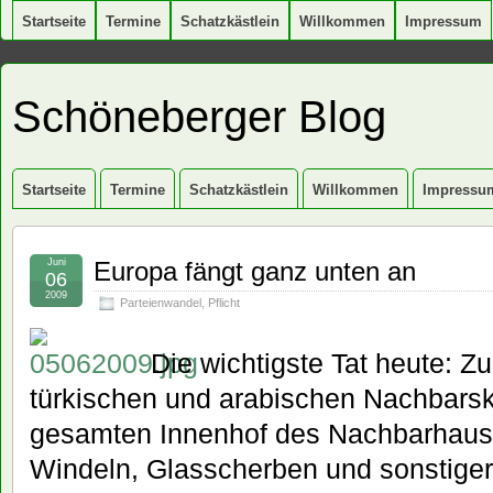
Startseite
Termine
Schatzkästlein
Willkommen
Impressum
Schöneberger Blog
Startseite
Termine
Schatzkästlein
Willkommen
Impressu
Juni
Europa fängt ganz unten an
06
2009
Parteienwandel
,
Pflicht
Die wichtigste Tat heute: Z
türkischen und arabischen Nachbarsk
gesamten Innenhof des Nachbarhause
Windeln, Glasscherben und sonstiger