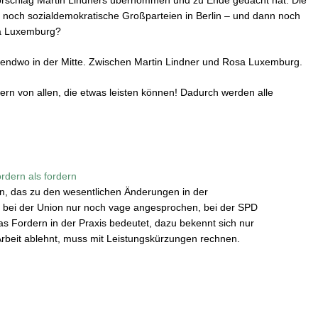
orschlag Martin Lindners übernommen und zu Ende gedacht hat. Die
ur noch sozialdemokratische Großparteien in Berlin – und dann noch
a Luxemburg?
irgendwo in der Mitte. Zwischen Martin Lindner und Rosa Luxemburg.
dern von allen, die etwas leisten können! Dadurch werden alle
ördern als fordern
n, das zu den wesentlichen Änderungen in der
rd bei der Union nur noch vage angesprochen, bei der SPD
s Fordern in der Praxis bedeutet, dazu bekennt sich nur
rbeit ablehnt, muss mit Leistungskürzungen rechnen.