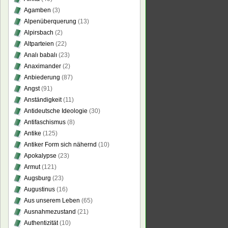
Agamben
(3)
Alpenüberquerung
(13)
Alpirsbach
(2)
Altparteien
(22)
Analı babalı
(23)
Anaximander
(2)
Anbiederung
(87)
Angst
(91)
Anständigkeit
(11)
Antideutsche Ideologie
(30)
Antifaschismus
(8)
Antike
(125)
Antiker Form sich nähernd
(10)
Apokalypse
(23)
Armut
(121)
Augsburg
(23)
Augustinus
(16)
Aus unserem Leben
(65)
Ausnahmezustand
(21)
Authentizität
(10)