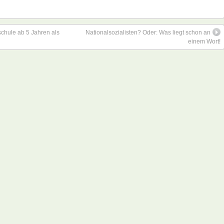
chule ab 5 Jahren als
Nationalsozialisten? Oder: Was liegt schon an
einem Wort!