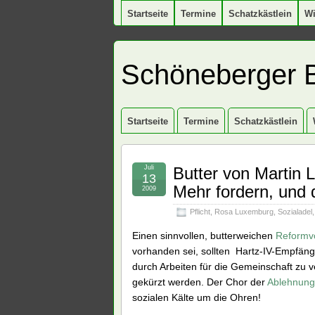
Startseite
Termine
Schatzkästlein
W
Schöneberger 
Startseite
Termine
Schatzkästlein
Juli
Butter von Martin
13
Mehr fordern, und 
2009
Pflicht
,
Rosa Luxemburg
,
Sozialadel
Einen sinnvollen, butterweichen
Reformv
vorhanden sei, sollten Hartz-IV-Empfän
durch Arbeiten für die Gemeinschaft zu v
gekürzt werden. Der Chor der
Ablehnung
sozialen Kälte um die Ohren!