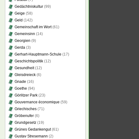
Gedächtniskultur
(99)
Geige
(58)
Geld
(142)
Gemeinschaft im Wort
(61)
Gemeinsinn
(14)
Georgien
(9)
Gerda
(3)
Gerhart-Hauptmann-Schule
(17)
Geschichtspolitik
(12)
Gesundheit
(12)
Gleisdreieck
(6)
Gnade
(16)
Goethe
(94)
Görlitzer Park
(23)
Gouvernance économique
(59)
Griechisches
(71)
Gröbenufer
(6)
Grundgesetz
(19)
Grünes Gedankengut
(61)
Gustav Stresemann
(2)