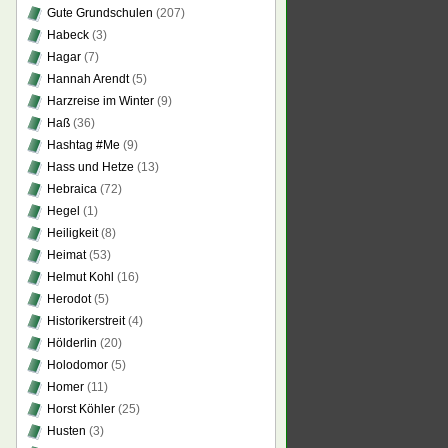
Gute Grundschulen
(207)
Habeck
(3)
Hagar
(7)
Hannah Arendt
(5)
Harzreise im Winter
(9)
Haß
(36)
Hashtag #Me
(9)
Hass und Hetze
(13)
Hebraica
(72)
Hegel
(1)
Heiligkeit
(8)
Heimat
(53)
Helmut Kohl
(16)
Herodot
(5)
Historikerstreit
(4)
Hölderlin
(20)
Holodomor
(5)
Homer
(11)
Horst Köhler
(25)
Husten
(3)