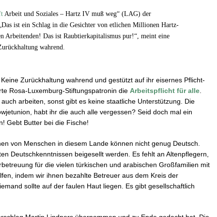
ft
Arbeit und Soziales – Hartz IV muß weg“ (LAG) der
as ist ein Schlag in die Gesichter von etlichen Millionen Hartz-
n Arbeitenden! Das ist Raubtierkapitalismus pur!“, meint eine
Zurückhaltung wahrend.
Keine Zurückhaltung wahrend und gestützt auf ihr eisernes Pflicht-
hrte Rosa-Luxemburg-Stiftungspatronin die
Arbeitspflicht für alle
.
auch arbeiten, sonst gibt es keine staatliche Unterstützung. Die
wjetunion, habt ihr die auch alle vergessen? Seid doch mal ein
! Gebt Butter bei die Fische!
nen von Menschen in diesem Lande können nicht genug Deutsch.
n Deutschkenntnissen beigesellt werden. Es fehlt an Altenpflegern,
betreuung für die vielen türkischen und arabischen Großfamilien mit
fen, indem wir ihnen bezahlte Betreuer aus dem Kreis der
emand sollte auf der faulen Haut liegen. Es gibt gesellschaftlich