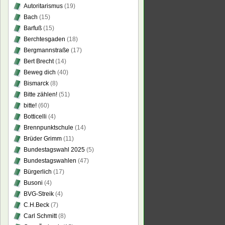
Autoritarismus
(19)
Bach
(15)
Barfuß
(15)
Berchtesgaden
(18)
Bergmannstraße
(17)
Bert Brecht
(14)
Beweg dich
(40)
Bismarck
(8)
Bitte zählen!
(51)
bitte!
(60)
Botticelli
(4)
Brennpunktschule
(14)
Brüder Grimm
(11)
Bundestagswahl 2025
(5)
Bundestagswahlen
(47)
Bürgerlich
(17)
Busoni
(4)
BVG-Streik
(4)
C.H.Beck
(7)
Carl Schmitt
(8)