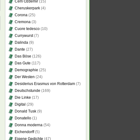
Cem Özdemir
(15)
Cheruskerpark
(4)
Corona
(25)
Cremona
(3)
Cuore tedesco
(10)
Currywurst
(7)
Dalinda
(9)
Dante
(27)
Das Böse
(126)
Das Gute
(117)
Demographie
(25)
Der Westen
(24)
Desiderius Erasmus von Rotterdam
(7)
Deutschstunde
(169)
Die Linke
(17)
Digital
(29)
Donald Tusk
(9)
Donatello
(1)
Donna moderna
(54)
Eichendorff
(5)
Eigene Gedichte
(47)