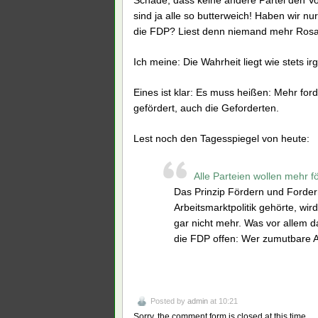
Schade, dass keine andere Partei den V
sind ja alle so butterweich! Haben wir n
die FDP? Liest denn niemand mehr Ros
Ich meine: Die Wahrheit liegt wie stets 
Eines ist klar: Es muss heißen: Mehr for
gefördert, auch die Geforderten.
Lest noch den Tagesspiegel von heute:
Alle Parteien wollen mehr f
Das Prinzip Fördern und Forder
Arbeitsmarktpolitik gehörte, wi
gar nicht mehr. Was vor allem da
die FDP offen: Wer zumutbare A
Posted by
admin
at 10:21
Sorry, the comment form is closed at this time.