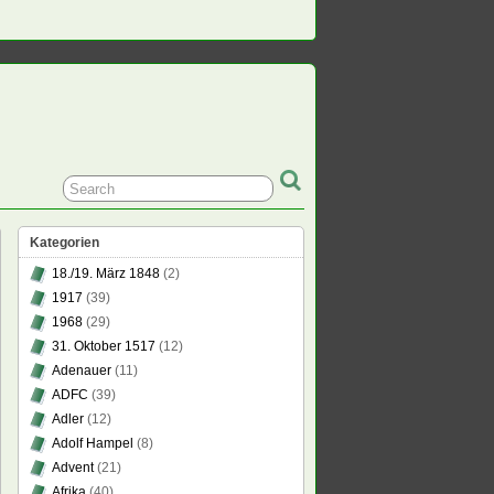
Kategorien
18./19. März 1848
(2)
1917
(39)
1968
(29)
31. Oktober 1517
(12)
Adenauer
(11)
ADFC
(39)
Adler
(12)
Adolf Hampel
(8)
Advent
(21)
Afrika
(40)