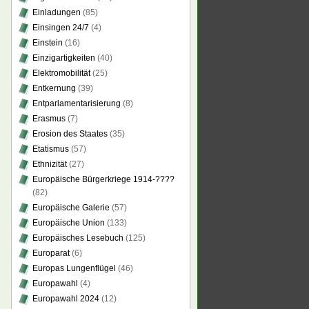
Einladungen
(85)
Einsingen 24/7
(4)
Einstein
(16)
Einzigartigkeiten
(40)
Elektromobilität
(25)
Entkernung
(39)
Entparlamentarisierung
(8)
Erasmus
(7)
Erosion des Staates
(35)
Etatismus
(57)
Ethnizität
(27)
Europäische Bürgerkriege 1914-????
(82)
Europäische Galerie
(57)
Europäische Union
(133)
Europäisches Lesebuch
(125)
Europarat
(6)
Europas Lungenflügel
(46)
Europawahl
(4)
Europawahl 2024
(12)