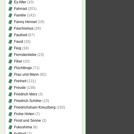
Ey Alter
(10)
Fahrrad
(201)
Familie
(142)
Fanny Hensel
(18)
Faschismus
(26)
Faulheit
(67)
Faust
(16)
Feig
(18)
Fernstenliebe
(23)
Fibel
(10)
Flüchtlinge
(71)
Frau und Mann
(82)
Freiheit
(131)
Freude
(138)
Friedrich Merz
(3)
Friedrich Schiller
(15)
Friedrichshain-Kreuzberg
(182)
Frohe Hirten
(7)
Frost und Sonne
(3)
Fukushima
(6)
Fußball
(7)