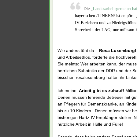
Die „
Landesarbeitsgemeinscha
bayerischen /LINKEN/ ist empört: „D
IV-Beziehern und zu Niedrigstlöhne
Sprecherin der LAG, nur mühsam 
Wie anders tönt da –
Rosa Luxemburg!
und Arbeitsethos, forderte die hochvere
Sie meinte:
Wer arbeiten kann, der muss 
herrlichen Subotniks der DDR und der So
bisschen rosaluxemburg-hafter, ihr Linken
Ich meine:
Arbeit gibt es zuhauf!
Millio
Denen müssen lehrende Betreuer mit gute
an Pflegern für Demenzkranke, an Kinder
bis zu 10 Kindern. Denen müssen wir hel
bisherigen Hartz-IV-Empfänger stellen. Ni
nützliche Arbeit in Hülle und Fülle!