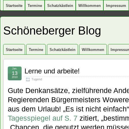
Startseite
Termine
Schatzkästlein
Willkommen
Impressum
Schöneberger Blog
Startseite
Termine
Schatzkästlein
Willkommen
Impressu
Jan.
Lerne und arbeite!
13
2010
Tugend
Gute Denkansätze, zielführende And
Regierenden Bürgermeisters Wowerei
aus dem Urlaub! „Es ist nicht einfach“
Tagesspiegel auf S. 7
zitiert, „besti
„Chancen, die genutzt werden müssen