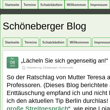
Startseite
Termine
Schatzkästlein
Willkommen
Impressum
Schöneberger Blog
Startseite
Termine
Schatzkästlein
Willkommen
Impressu
Apr.
„Lächeln Sie sich gegenseitig an!“ 
08
2010
Anbiederung
,
Einladungen
,
Konservativ
So der Ratschlag von Mutter Teresa 
Professoren. (Dieses Blog berichtete 
Enttäuschung empfand ich und nicht l
ich den aktuellen Tip Berlin durchlas
große Streitgespräch
“ wie eine Loj