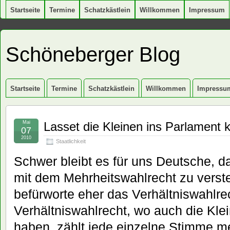
Startseite
Termine
Schatzkästlein
Willkommen
Impressum
Schöneberger Blog
Startseite
Termine
Schatzkästlein
Willkommen
Impressu
Mai
Lasset die Kleinen ins Parlamen
07
2010
Staatlichkeit
Schwer bleibt es für uns Deutsche, d
mit dem Mehrheitswahlrecht zu verste
befürworte eher das Verhältniswahlre
Verhältniswahlrecht, wo auch die Kl
haben, zählt jede einzelne Stimme me