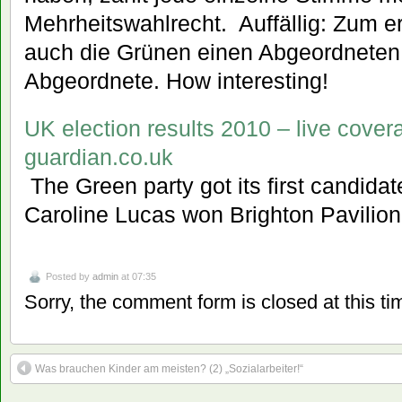
Mehrheitswahlrecht. Auffällig: Zum 
auch die Grünen einen Abgeordneten,
Abgeordnete. How interesting!
UK election results 2010 – live coverag
guardian.co.uk
 The Green party got its first candida
Caroline Lucas won Brighton Pavilion
Posted by
admin
at 07:35
Sorry, the comment form is closed at this ti
Was brauchen Kinder am meisten? (2) „Sozialarbeiter!“