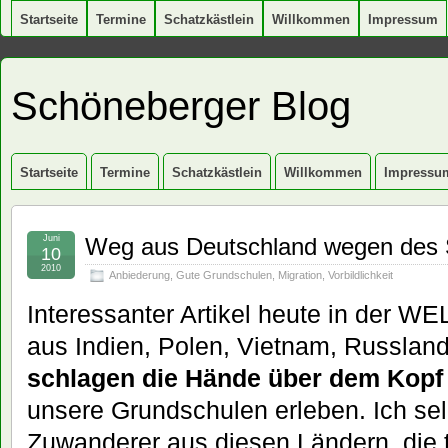
Startseite
Termine
Schatzkästlein
Willkommen
Impressum
Schöneberger Blog
Startseite
Termine
Schatzkästlein
Willkommen
Impressu
Juni
Weg aus Deutschland wegen des 
10
2010
Anbiederung
,
Gute Grundschulen
,
Migration
,
Vorbildlichkeit
Interessanter Artikel heute in der W
aus Indien, Polen, Vietnam, Russlan
schlagen die Hände über dem Kop
unsere Grundschulen erleben. Ich sel
Zuwanderer aus diesen Ländern, die t