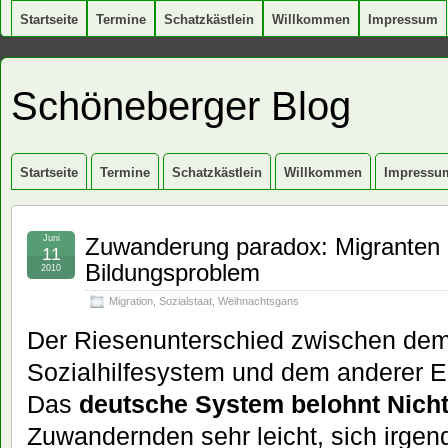
Startseite
Termine
Schatzkästlein
Willkommen
Impressum
Schöneberger Blog
Startseite
Termine
Schatzkästlein
Willkommen
Impressu
Juni
Zuwanderung paradox: Migranten i
11
Bildungsproblem
2010
Migration
,
Sozialstaat
,
Weihnachtsgans
Der Riesenunterschied zwischen de
Sozialhilfesystem und dem anderer 
Das
deutsche System belohnt Nich
Zuwandernden sehr leicht, sich irg