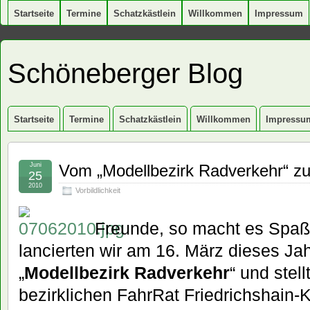
Startseite
Termine
Schatzkästlein
Willkommen
Impressum
Schöneberger Blog
Startseite
Termine
Schatzkästlein
Willkommen
Impressu
Juni
Vom „Modellbezirk Radverkehr“ zu
25
2010
Vorbildlichkeit
Freunde, so macht es Spaß.
lancierten wir am 16. März dieses Ja
„
Modellbezirk Radverkehr
“ und stel
bezirklichen FahrRat Friedrichshain-