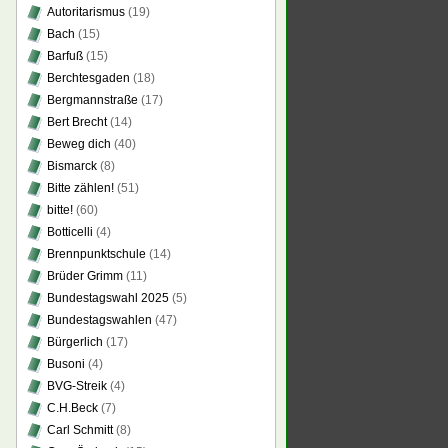
Autoritarismus
(19)
Bach
(15)
Barfuß
(15)
Berchtesgaden
(18)
Bergmannstraße
(17)
Bert Brecht
(14)
Beweg dich
(40)
Bismarck
(8)
Bitte zählen!
(51)
bitte!
(60)
Botticelli
(4)
Brennpunktschule
(14)
Brüder Grimm
(11)
Bundestagswahl 2025
(5)
Bundestagswahlen
(47)
Bürgerlich
(17)
Busoni
(4)
BVG-Streik
(4)
C.H.Beck
(7)
Carl Schmitt
(8)