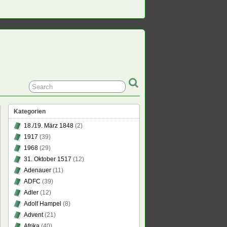
Kategorien
18./19. März 1848
(2)
1917
(39)
1968
(29)
31. Oktober 1517
(12)
Adenauer
(11)
ADFC
(39)
Adler
(12)
Adolf Hampel
(8)
Advent
(21)
Afrika
(40)