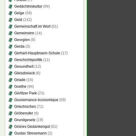
Gedächtniskultur
(99)
Geige
(58)
Geld
(142)
Gemeinschaft im Wort
(61)
Gemeinsinn
(14)
Georgien
(9)
Gerda
(3)
Gerhart-Hauptmann-Schule
(17)
Geschichtspolitik
(12)
Gesundheit
(12)
Gleisdreieck
(6)
Gnade
(16)
Goethe
(94)
Görlitzer Park
(23)
Gouvernance économique
(59)
Griechisches
(71)
Gröbenufer
(6)
Grundgesetz
(19)
Grünes Gedankengut
(61)
Gustav Stresemann
(2)