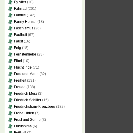
Ey Alter
(10)
Fahrrad
(201)
Familie
(142)
Fanny Hensel
(18)
Faschismus
(26)
Faulheit
(67)
Faust
(16)
Feig
(18)
Fernstenliebe
(23)
Fibel
(10)
Flüchtlinge
(71)
Frau und Mann
(82)
Freiheit
(131)
Freude
(138)
Friedrich Merz
(3)
Friedrich Schiller
(15)
Friedrichshain-Kreuzberg
(182)
Frohe Hirten
(7)
Frost und Sonne
(3)
Fukushima
(6)
Fußball
(7)