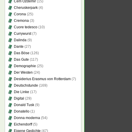
Cem Özdemir
(15)
Cheruskerpark
(4)
Corona
(25)
Cremona
(3)
Cuore tedesco
(10)
Currywurst
(7)
Dalinda
(9)
Dante
(27)
Das Böse
(126)
Das Gute
(117)
Demographie
(25)
Der Westen
(24)
Desiderius Erasmus von Rotterdam
(7)
Deutschstunde
(169)
Die Linke
(17)
Digital
(29)
Donald Tusk
(9)
Donatello
(1)
Donna moderna
(54)
Eichendorff
(5)
Eigene Gedichte
(47)