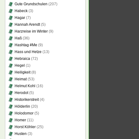
Gute Grundschulen
(207)
Habeck
(3)
Hagar
(7)
Hannah Arendt
(5)
Harzreise im Winter
(9)
Haß
(36)
Hashtag #Me
(9)
Hass und Hetze
(13)
Hebraica
(72)
Hegel
(1)
Heiligkeit
(8)
Heimat
(53)
Helmut Kohl
(16)
Herodot
(5)
Historikerstreit
(4)
Hölderlin
(20)
Holodomor
(5)
Homer
(11)
Horst Köhler
(25)
Husten
(3)