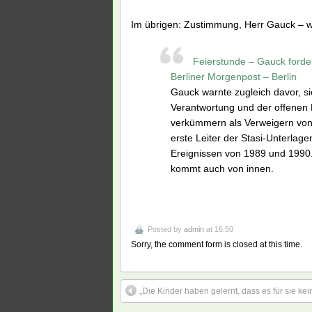
Im übrigen: Zustimmung, Herr Gauck – wi
Feierstunde – Gauck forder
Berliner Morgenpost – Berlin
Gauck warnte zugleich davor, sic
Verantwortung und der offenen 
verkümmern als Verweigern von V
erste Leiter der Stasi-Unterlag
Ereignissen von 1989 und 1990
kommt auch von innen.
Posted by
admin
at 16:50
Sorry, the comment form is closed at this time.
„Die Kinder haben gelernt, dass es für sie ke