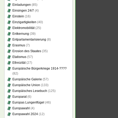
Einladungen
(85)
Einsingen 24/7
(4)
Einstein
(16)
Einzigartigkeiten
(40)
Elektromobilität
(25)
Entkernung
(39)
Entparlamentarisierung
(8)
Erasmus
(7)
Erosion des Staates
(35)
Etatismus
(57)
Ethnizität
(27)
Europäische Bürgerkriege 1914-????
(82)
Europäische Galerie
(57)
Europäische Union
(133)
Europäisches Lesebuch
(125)
Europarat
(6)
Europas Lungenflügel
(46)
Europawahl
(4)
Europawahl 2024
(12)