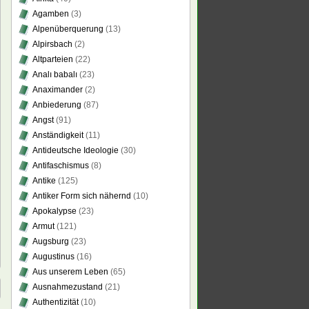
Agamben
(3)
Alpenüberquerung
(13)
Alpirsbach
(2)
Altparteien
(22)
Analı babalı
(23)
Anaximander
(2)
Anbiederung
(87)
Angst
(91)
Anständigkeit
(11)
Antideutsche Ideologie
(30)
Antifaschismus
(8)
Antike
(125)
Antiker Form sich nähernd
(10)
Apokalypse
(23)
Armut
(121)
Augsburg
(23)
Augustinus
(16)
Aus unserem Leben
(65)
Ausnahmezustand
(21)
Authentizität
(10)