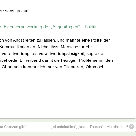
e sonst ja auch.
t Eigenverantwortung der „Abgehängten“ – Politik –
h von Angst leiten zu lassen, und mahnte eine Politik der
Kommunikation an. Nichts lässt Menschen mehr
erantwortung, als Verantwortungslosigkeit, sagte der
enbehörde. Er verband damit die heutigen Probleme mit den
. Ohnmacht kommt nicht nur von Diktatoren, Ohnmacht
ine Grenzen gibt“
„Islamfeindlich“, „krude Thesen“ – Abschreiber!