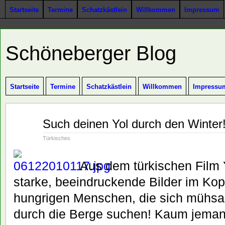
Startseite
Termine
Schatzkästlein
Willkommen
Impressum
Schöneberger Blog
Startseite
Termine
Schatzkästlein
Willkommen
Impressu
Dez.
Such deinen Yol durch den Winter
18
2010
Türkisches
Aus dem türkischen Film Y
starke, beeindruckende Bilder im Kopf
hungrigen Menschen, die sich mühsa
durch die Berge suchen! Kaum jeman