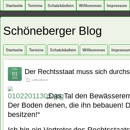
Startseite
Termine
Schatzkästlein
Willkommen
Impressum
Schöneberger Blog
Startseite
Termine
Schatzkästlein
Willkommen
Impressu
Feb.
Der Rechtsstaat muss sich durch
01
2011
Leitkulturen
„Das Tal den Bewässerern,
Der Boden denen, die ihn bebauen! 
besitzen!“
Ich bin ein Vertreter des Rechtsstaatsp