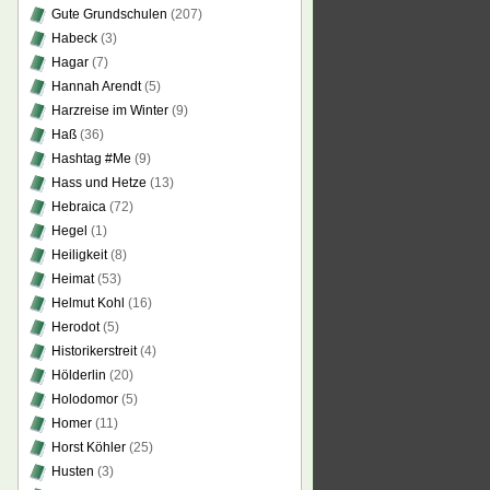
Gute Grundschulen
(207)
Habeck
(3)
Hagar
(7)
Hannah Arendt
(5)
Harzreise im Winter
(9)
Haß
(36)
Hashtag #Me
(9)
Hass und Hetze
(13)
Hebraica
(72)
Hegel
(1)
Heiligkeit
(8)
Heimat
(53)
Helmut Kohl
(16)
Herodot
(5)
Historikerstreit
(4)
Hölderlin
(20)
Holodomor
(5)
Homer
(11)
Horst Köhler
(25)
Husten
(3)