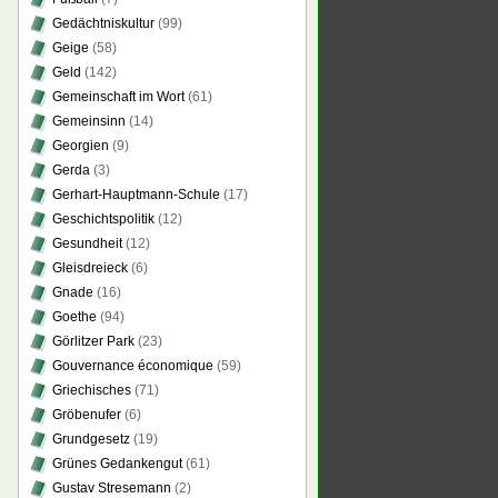
Gedächtniskultur
(99)
Geige
(58)
Geld
(142)
Gemeinschaft im Wort
(61)
Gemeinsinn
(14)
Georgien
(9)
Gerda
(3)
Gerhart-Hauptmann-Schule
(17)
Geschichtspolitik
(12)
Gesundheit
(12)
Gleisdreieck
(6)
Gnade
(16)
Goethe
(94)
Görlitzer Park
(23)
Gouvernance économique
(59)
Griechisches
(71)
Gröbenufer
(6)
Grundgesetz
(19)
Grünes Gedankengut
(61)
Gustav Stresemann
(2)