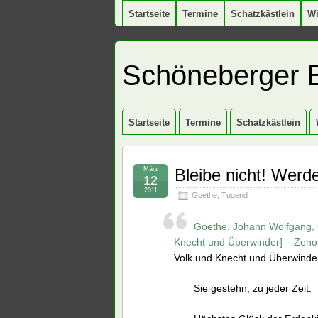
Startseite
Termine
Schatzkästlein
W
Schöneberger 
Startseite
Termine
Schatzkästlein
März
Bleibe nicht! Werd
12
2011
Goethe
,
Tugend
Goethe, Johann Wolfgang, G
Knecht und Überwinder] – Zeno
Volk und Knecht und Überwinder
Sie gestehn, zu jeder Zeit: