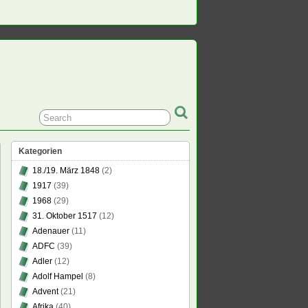
Kategorien
18./19. März 1848
(2)
1917
(39)
1968
(29)
31. Oktober 1517
(12)
Adenauer
(11)
ADFC
(39)
Adler
(12)
Adolf Hampel
(8)
Advent
(21)
Afrika
(40)