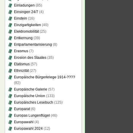
Einladungen
(85)
Einsingen 24/7
(4)
Einstein
(16)
Einzigartigkeiten
(40)
Elektromobilität
(25)
Entkernung
(39)
Entparlamentarisierung
(8)
Erasmus
(7)
Erosion des Staates
(35)
Etatismus
(57)
Ethnizität
(27)
Europäische Bürgerkriege 1914-????
(82)
Europäische Galerie
(57)
Europäische Union
(133)
Europäisches Lesebuch
(125)
Europarat
(6)
Europas Lungenflügel
(46)
Europawahl
(4)
Europawahl 2024
(12)