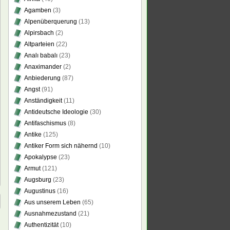
Agamben
(3)
Alpenüberquerung
(13)
Alpirsbach
(2)
Altparteien
(22)
Analı babalı
(23)
Anaximander
(2)
Anbiederung
(87)
Angst
(91)
Anständigkeit
(11)
Antideutsche Ideologie
(30)
Antifaschismus
(8)
Antike
(125)
Antiker Form sich nähernd
(10)
Apokalypse
(23)
Armut
(121)
Augsburg
(23)
Augustinus
(16)
Aus unserem Leben
(65)
Ausnahmezustand
(21)
Authentizität
(10)