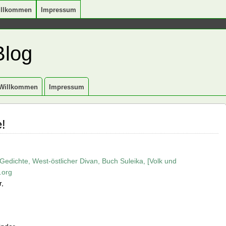
illkommen
Impressum
Blog
Willkommen
Impressum
e!
edichte, West-östlicher Divan, Buch Suleika, [Volk und
.org
,