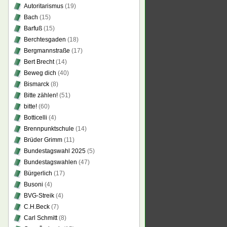
Autoritarismus
(19)
Bach
(15)
Barfuß
(15)
Berchtesgaden
(18)
Bergmannstraße
(17)
Bert Brecht
(14)
Beweg dich
(40)
Bismarck
(8)
Bitte zählen!
(51)
bitte!
(60)
Botticelli
(4)
Brennpunktschule
(14)
Brüder Grimm
(11)
Bundestagswahl 2025
(5)
Bundestagswahlen
(47)
Bürgerlich
(17)
Busoni
(4)
BVG-Streik
(4)
C.H.Beck
(7)
Carl Schmitt
(8)