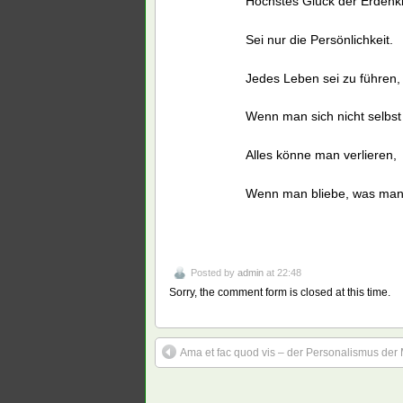
Höchstes Glück der Erdenk
Sei nur die Persönlichkeit.
Jedes Leben sei zu führen,
Wenn man sich nicht selbst
Alles könne man verlieren,
Wenn man bliebe, was man 
Posted by
admin
at 22:48
Sorry, the comment form is closed at this time.
Ama et fac quod vis – der Personalismus der 