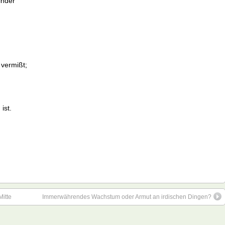
inder
 vermißt;
ist.
Mitte
Immerwährendes Wachstum oder Armut an irdischen Dingen?