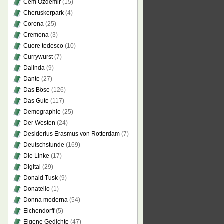
Cem Özdemir
(15)
Cheruskerpark
(4)
Corona
(25)
Cremona
(3)
Cuore tedesco
(10)
Currywurst
(7)
Dalinda
(9)
Dante
(27)
Das Böse
(126)
Das Gute
(117)
Demographie
(25)
Der Westen
(24)
Desiderius Erasmus von Rotterdam
(7)
Deutschstunde
(169)
Die Linke
(17)
Digital
(29)
Donald Tusk
(9)
Donatello
(1)
Donna moderna
(54)
Eichendorff
(5)
Eigene Gedichte
(47)