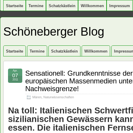
Startseite
Termine
Schatzkästlein
Willkommen
Impressum
Schöneberger Blog
Startseite
Termine
Schatzkästlein
Willkommen
Impressu
Apr.
Sensationell: Grundkenntnisse der
07
europäischen Massenmedien unter
2011
Nachweisgrenze!
Mären
,
Naturwissenschaften
Na toll: Italienischen Schwert
sizilianischen Gewässern ka
essen. Die italienischen Fern