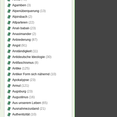
Agamben
(3)
Alpenüberquerung
(13)
Alpirsbach
(2)
Altparteien
(22)
Analı babalı
(23)
Anaximander
(2)
Anbiederung
(87)
Angst
(91)
Anständigkeit
(11)
Antideutsche Ideologie
(30)
Antifaschismus
(8)
Antike
(125)
Antiker Form sich nähernd
(10)
Apokalypse
(23)
Armut
(121)
Augsburg
(23)
Augustinus
(16)
Aus unserem Leben
(65)
Ausnahmezustand
(21)
Authentizität
(10)