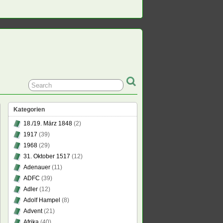
Kategorien
18./19. März 1848
(2)
1917
(39)
1968
(29)
31. Oktober 1517
(12)
Adenauer
(11)
ADFC
(39)
Adler
(12)
Adolf Hampel
(8)
Advent
(21)
Afrika
(40)