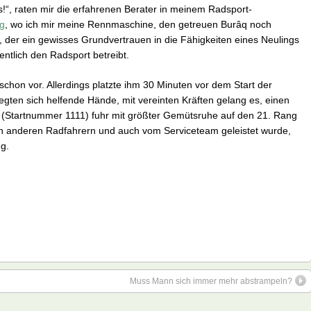
s!“, raten mir die erfahrenen Berater in meinem Radsport-
rg
, wo ich mir meine Rennmaschine, den getreuen Burâq noch
t, der ein gewisses Grundvertrauen in die Fähigkeiten eines Neulings
entlich den Radsport betreibt.
schon vor. Allerdings platzte ihm 30 Minuten vor dem Start der
 regten sich helfende Hände, mit vereinten Kräften gelang es, einen
(Startnummer 1111) fuhr mit größter Gemütsruhe auf den 21. Rang
 von anderen Radfahrern und auch vom Serviceteam geleistet wurde,
g.
Muss Mann sich immer mehr abstrampeln?