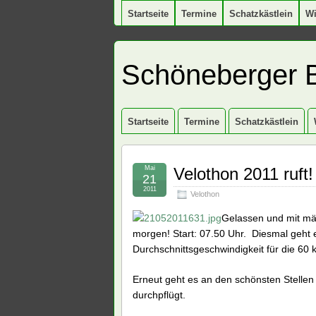
Startseite
Termine
Schatzkästlein
W
Schöneberger 
Startseite
Termine
Schatzkästlein
Mai
Velothon 2011 ruft!
21
2011
Velothon
Gelassen und mit män
morgen! Start: 07.50 Uhr. Diesmal geht e
Durchschnittsgeschwindigkeit für die 60
Erneut geht es an den schönsten Stellen
durchpflügt.