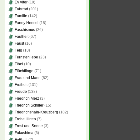
Ey Alter
(10)
Fahrrad
(201)
Familie
(142)
Fanny Hensel
(18)
Faschismus
(26)
Faulheit
(67)
Faust
(16)
Feig
(18)
Fernstenliebe
(23)
Fibel
(10)
Flüchtlinge
(71)
Frau und Mann
(82)
Freiheit
(131)
Freude
(138)
Friedrich Merz
(3)
Friedrich Schiller
(15)
Friedrichshain-Kreuzberg
(182)
Frohe Hirten
(7)
Frost und Sonne
(3)
Fukushima
(6)
Fußball
(7)