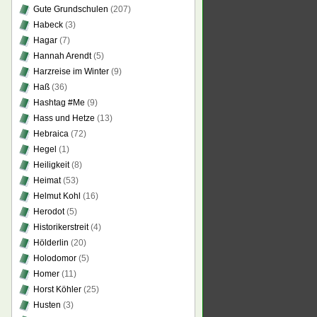
Gute Grundschulen
(207)
Habeck
(3)
Hagar
(7)
Hannah Arendt
(5)
Harzreise im Winter
(9)
Haß
(36)
Hashtag #Me
(9)
Hass und Hetze
(13)
Hebraica
(72)
Hegel
(1)
Heiligkeit
(8)
Heimat
(53)
Helmut Kohl
(16)
Herodot
(5)
Historikerstreit
(4)
Hölderlin
(20)
Holodomor
(5)
Homer
(11)
Horst Köhler
(25)
Husten
(3)