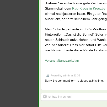
„Fahren Sie einfach eine gute Zeit herau
Stammlokal, dem
Rad-Kreuz in Kreuzbe
einmal nachjustieren lasse. Ein guter Ra
ausdrückt, der erst seit einem Jahr geleg
Mein Sohn legte heute im Kid’s Velothon 
Hinterreifen! „Das ist die Sonne!“ Sofort
neuen Schlauch aufzuziehen, und Wanja 
von 73 Startern! Dass hier sofort Hilfe
war für mich heute die schönste Erfahrun
Veranstaltungszeitplan
Posted by
admin
at 21:35
Sorry, the comment form is closed at this time.
Ich trag ihn schon!