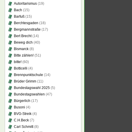
Autoritarismus
(19)
Bach
(15)
Barfuß
(15)
Berchtesgaden
(18)
Bergmannstraße
(17)
Bert Brecht
(14)
Beweg dich
(40)
Bismarck
(8)
Bitte zählen!
(51)
bitte!
(60)
Botticelli
(4)
Brennpunktschule
(14)
Brüder Grimm
(11)
Bundestagswahl 2025
(5)
Bundestagswahlen
(47)
Bürgerlich
(17)
Busoni
(4)
BVG-Streik
(4)
C.H.Beck
(7)
Carl Schmitt
(8)