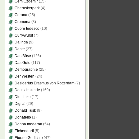
Cem Özdemir
(15)
Cheruskerpark
(4)
Corona
(25)
Cremona
(3)
Cuore tedesco
(10)
Currywurst
(7)
Dalinda
(9)
Dante
(27)
Das Böse
(126)
Das Gute
(117)
Demographie
(25)
Der Westen
(24)
Desiderius Erasmus von Rotterdam
(7)
Deutschstunde
(169)
Die Linke
(17)
Digital
(29)
Donald Tusk
(9)
Donatello
(1)
Donna moderna
(54)
Eichendorff
(5)
Eigene Gedichte
(47)