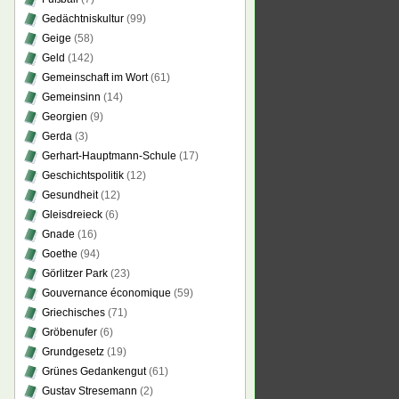
Gedächtniskultur
(99)
Geige
(58)
Geld
(142)
Gemeinschaft im Wort
(61)
Gemeinsinn
(14)
Georgien
(9)
Gerda
(3)
Gerhart-Hauptmann-Schule
(17)
Geschichtspolitik
(12)
Gesundheit
(12)
Gleisdreieck
(6)
Gnade
(16)
Goethe
(94)
Görlitzer Park
(23)
Gouvernance économique
(59)
Griechisches
(71)
Gröbenufer
(6)
Grundgesetz
(19)
Grünes Gedankengut
(61)
Gustav Stresemann
(2)