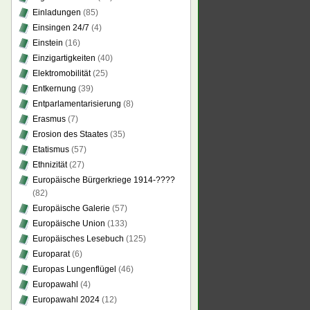
Einladungen
(85)
Einsingen 24/7
(4)
Einstein
(16)
Einzigartigkeiten
(40)
Elektromobilität
(25)
Entkernung
(39)
Entparlamentarisierung
(8)
Erasmus
(7)
Erosion des Staates
(35)
Etatismus
(57)
Ethnizität
(27)
Europäische Bürgerkriege 1914-????
(82)
Europäische Galerie
(57)
Europäische Union
(133)
Europäisches Lesebuch
(125)
Europarat
(6)
Europas Lungenflügel
(46)
Europawahl
(4)
Europawahl 2024
(12)