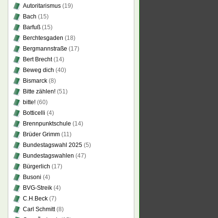
Autoritarismus
(19)
Bach
(15)
Barfuß
(15)
Berchtesgaden
(18)
Bergmannstraße
(17)
Bert Brecht
(14)
Beweg dich
(40)
Bismarck
(8)
Bitte zählen!
(51)
bitte!
(60)
Botticelli
(4)
Brennpunktschule
(14)
Brüder Grimm
(11)
Bundestagswahl 2025
(5)
Bundestagswahlen
(47)
Bürgerlich
(17)
Busoni
(4)
BVG-Streik
(4)
C.H.Beck
(7)
Carl Schmitt
(8)