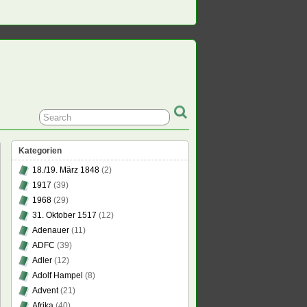
Kategorien
18./19. März 1848
(2)
1917
(39)
1968
(29)
31. Oktober 1517
(12)
Adenauer
(11)
ADFC
(39)
Adler
(12)
Adolf Hampel
(8)
Advent
(21)
Afrika
(40)