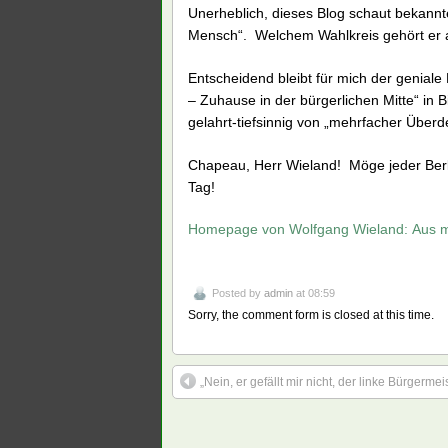
Unerheblich, dieses Blog schaut bekannte
Mensch“. Welchem Wahlkreis gehört er a
Entscheidend bleibt für mich der geniale
– Zuhause in der bürgerlichen Mitte“ in B
gelahrt-tiefsinnig von „mehrfacher Überd
Chapeau, Herr Wieland! Möge jeder Berlin
Tag!
Homepage von Wolfgang Wieland: Aus m
Posted by
admin
at 08:59
Sorry, the comment form is closed at this time.
„Nein, er gefällt mir nicht, der linke Bürgermei