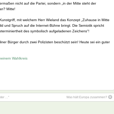
rmaßen nicht auf die Partei, sondern „in der Mitte steht der
n? Mitte!
 Kunstgriff, mit welchem Herr Wieland das Konzept „Zuhause in Mitte
ild und Spruch auf die Internet-Bühne bringt. Die Semiotik spricht
eterminiertheit des symbolisch aufgeladenen Zeichens“!
er Bürger durch zwei Polizisten beschützt sein! Heute sei ein guter
einem Wahlkreis
ster …“
Was hält Europa zusammen?