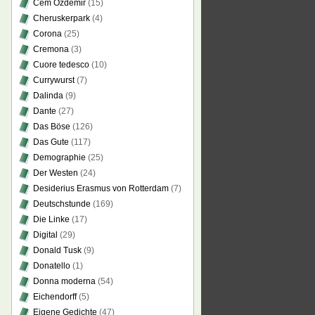
Cem Özdemir
(15)
Cheruskerpark
(4)
Corona
(25)
Cremona
(3)
Cuore tedesco
(10)
Currywurst
(7)
Dalinda
(9)
Dante
(27)
Das Böse
(126)
Das Gute
(117)
Demographie
(25)
Der Westen
(24)
Desiderius Erasmus von Rotterdam
(7)
Deutschstunde
(169)
Die Linke
(17)
Digital
(29)
Donald Tusk
(9)
Donatello
(1)
Donna moderna
(54)
Eichendorff
(5)
Eigene Gedichte
(47)