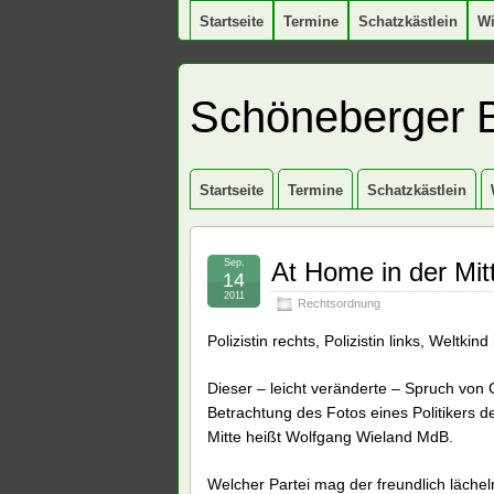
Startseite
Termine
Schatzkästlein
W
Schöneberger 
Startseite
Termine
Schatzkästlein
Sep.
At Home in der Mitt
14
2011
Rechtsordnung
Polizistin rechts, Polizistin links, Weltkind
Dieser – leicht veränderte – Spruch vo
Betrachtung des Fotos eines Politikers d
Mitte heißt Wolfgang Wieland MdB.
Welcher Partei mag der freundlich läche