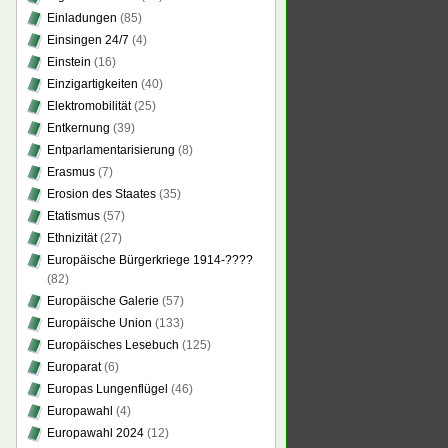
Einladungen
(85)
Einsingen 24/7
(4)
Einstein
(16)
Einzigartigkeiten
(40)
Elektromobilität
(25)
Entkernung
(39)
Entparlamentarisierung
(8)
Erasmus
(7)
Erosion des Staates
(35)
Etatismus
(57)
Ethnizität
(27)
Europäische Bürgerkriege 1914-????
(82)
Europäische Galerie
(57)
Europäische Union
(133)
Europäisches Lesebuch
(125)
Europarat
(6)
Europas Lungenflügel
(46)
Europawahl
(4)
Europawahl 2024
(12)