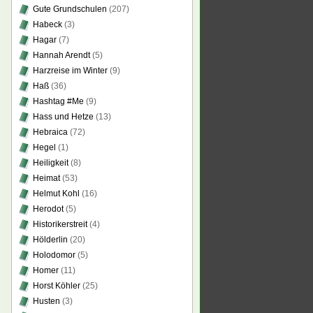
Gute Grundschulen
(207)
Habeck
(3)
Hagar
(7)
Hannah Arendt
(5)
Harzreise im Winter
(9)
Haß
(36)
Hashtag #Me
(9)
Hass und Hetze
(13)
Hebraica
(72)
Hegel
(1)
Heiligkeit
(8)
Heimat
(53)
Helmut Kohl
(16)
Herodot
(5)
Historikerstreit
(4)
Hölderlin
(20)
Holodomor
(5)
Homer
(11)
Horst Köhler
(25)
Husten
(3)