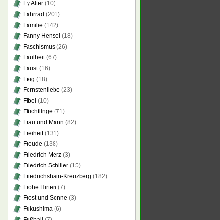
Ey Alter
(10)
Fahrrad
(201)
Familie
(142)
Fanny Hensel
(18)
Faschismus
(26)
Faulheit
(67)
Faust
(16)
Feig
(18)
Fernstenliebe
(23)
Fibel
(10)
Flüchtlinge
(71)
Frau und Mann
(82)
Freiheit
(131)
Freude
(138)
Friedrich Merz
(3)
Friedrich Schiller
(15)
Friedrichshain-Kreuzberg
(182)
Frohe Hirten
(7)
Frost und Sonne
(3)
Fukushima
(6)
Fußball
(7)