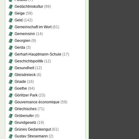
Gedächtniskultur
(99)
Geige
(58)
Geld
(142)
Gemeinschaft im Wort
(61)
Gemeinsinn
(14)
Georgien
(9)
Gerda
(3)
Gerhart-Hauptmann-Schule
(17)
Geschichtspolitik
(12)
Gesundheit
(12)
Gleisdreieck
(6)
Gnade
(16)
Goethe
(94)
Görlitzer Park
(23)
Gouvernance économique
(59)
Griechisches
(71)
Gröbenufer
(6)
Grundgesetz
(19)
Grünes Gedankengut
(61)
Gustav Stresemann
(2)