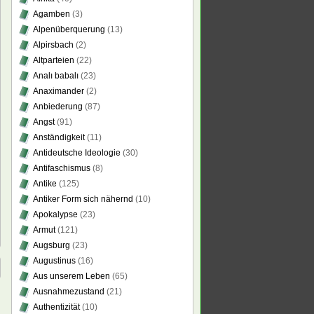
Agamben
(3)
Alpenüberquerung
(13)
Alpirsbach
(2)
Altparteien
(22)
Analı babalı
(23)
Anaximander
(2)
Anbiederung
(87)
Angst
(91)
Anständigkeit
(11)
Antideutsche Ideologie
(30)
Antifaschismus
(8)
Antike
(125)
Antiker Form sich nähernd
(10)
Apokalypse
(23)
Armut
(121)
Augsburg
(23)
Augustinus
(16)
Aus unserem Leben
(65)
Ausnahmezustand
(21)
Authentizität
(10)