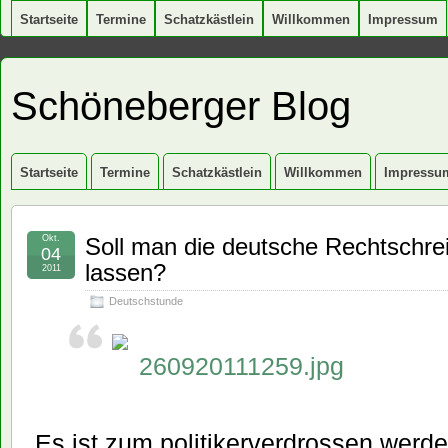
Startseite
Termine
Schatzkästlein
Willkommen
Impressum
Schöneberger Blog
Startseite
Termine
Schatzkästlein
Willkommen
Impressu
Okt.
Soll man die deutsche Rechtschre
04
lassen?
2011
Deutschstunde
„Es ist zum politikerverdrossen werde