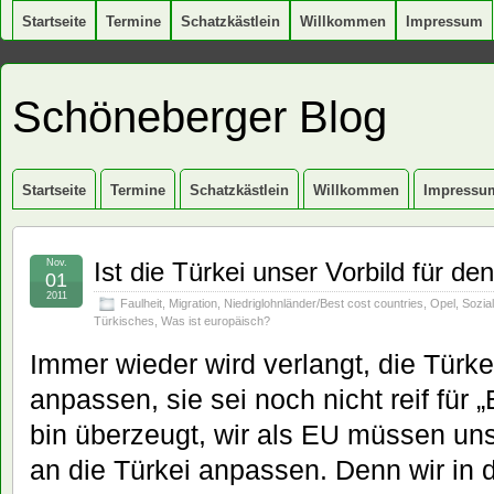
Startseite
Termine
Schatzkästlein
Willkommen
Impressum
Schöneberger Blog
Startseite
Termine
Schatzkästlein
Willkommen
Impressu
Nov.
Ist die Türkei unser Vorbild für d
01
2011
Faulheit
,
Migration
,
Niedriglohnländer/Best cost countries
,
Opel
,
Sozial
Türkisches
,
Was ist europäisch?
Immer wieder wird verlangt, die Türke
anpassen, sie sei noch nicht reif für 
bin überzeugt, wir als EU müssen uns
an die Türkei anpassen. Denn wir in 