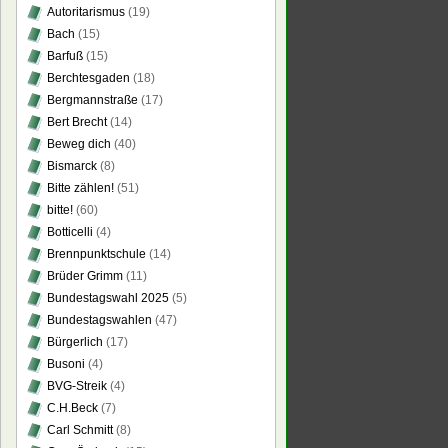
Autoritarismus
(19)
Bach
(15)
Barfuß
(15)
Berchtesgaden
(18)
Bergmannstraße
(17)
Bert Brecht
(14)
Beweg dich
(40)
Bismarck
(8)
Bitte zählen!
(51)
bitte!
(60)
Botticelli
(4)
Brennpunktschule
(14)
Brüder Grimm
(11)
Bundestagswahl 2025
(5)
Bundestagswahlen
(47)
Bürgerlich
(17)
Busoni
(4)
BVG-Streik
(4)
C.H.Beck
(7)
Carl Schmitt
(8)