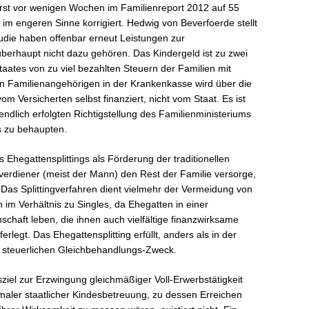
erst vor wenigen Wochen im Familienreport 2012 auf 55
g im engeren Sinne korrigiert. Hedwig von Beverfoerde stellt
Studie haben offenbar erneut Leistungen zur
überhaupt nicht dazu gehören. Das Kindergeld ist zu zwei
taates von zu viel bezahlten Steuern der Familien mit
on Familienangehörigen in der Krankenkasse wird über die
m Versicherten selbst finanziert, nicht vom Staat. Es ist
endlich erfolgten Richtigstellung des Familienministeriums
 zu behaupten.
 Ehegattensplittings als Förderung der traditionellen
tverdiener (meist der Mann) den Rest der Familie versorge,
h. Das Splittingverfahren dient vielmehr der Vermeidung von
im Verhältnis zu Singles, da Ehegatten in einer
chaft leben, die ihnen auch vielfältige finanzwirksame
rlegt. Das Ehegattensplitting erfüllt, anders als in der
 steuerlichen Gleichbehandlungs-Zweck.
sziel zur Erzwingung gleichmäßiger Voll-Erwerbstätigkeit
maler staatlicher Kindesbetreuung, zu dessen Erreichen