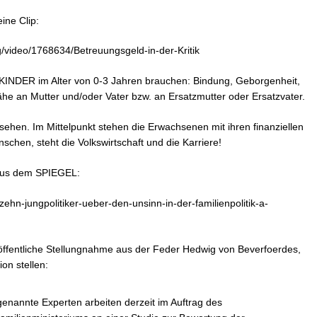
ine Clip:
/video/1768634/Betreuungsgeld-in-der-Kritik
e KINDER im Alter von 0-3 Jahren brauchen: Bindung, Geborgenheit,
he an Mutter und/oder Vater bzw. an Ersatzmutter oder Ersatzvater.
ehen. Im Mittelpunkt stehen die Erwachsenen mit ihren finanziellen
chen, steht die Volkswirtschaft und die Karriere!
 aus dem SPIEGEL:
/zehn-jungpolitiker-ueber-den-unsinn-in-der-familienpolitik-a-
öffentliche Stellungnahme aus der Feder Hedwig von Beverfoerdes,
on stellen:
nannte Experten arbeiten derzeit im Auftrag des