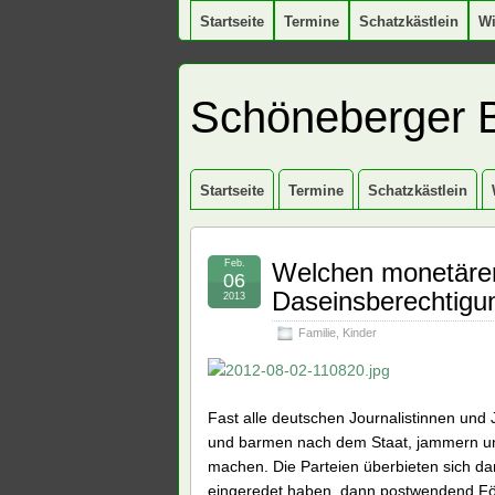
Startseite
Termine
Schatzkästlein
W
Schöneberger 
Startseite
Termine
Schatzkästlein
Feb.
Welchen monetären
06
Daseinsberechtigun
2013
Familie
,
Kinder
Fast alle deutschen Journalistinnen und J
und barmen nach dem Staat, jammern und 
machen. Die Parteien überbieten sich dar
eingeredet haben, dann postwendend För