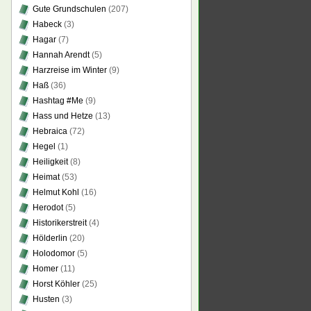
Gute Grundschulen
(207)
Habeck
(3)
Hagar
(7)
Hannah Arendt
(5)
Harzreise im Winter
(9)
Haß
(36)
Hashtag #Me
(9)
Hass und Hetze
(13)
Hebraica
(72)
Hegel
(1)
Heiligkeit
(8)
Heimat
(53)
Helmut Kohl
(16)
Herodot
(5)
Historikerstreit
(4)
Hölderlin
(20)
Holodomor
(5)
Homer
(11)
Horst Köhler
(25)
Husten
(3)