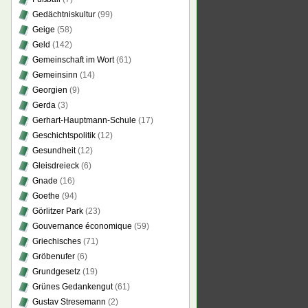
Gedächtniskultur
(99)
Geige
(58)
Geld
(142)
Gemeinschaft im Wort
(61)
Gemeinsinn
(14)
Georgien
(9)
Gerda
(3)
Gerhart-Hauptmann-Schule
(17)
Geschichtspolitik
(12)
Gesundheit
(12)
Gleisdreieck
(6)
Gnade
(16)
Goethe
(94)
Görlitzer Park
(23)
Gouvernance économique
(59)
Griechisches
(71)
Gröbenufer
(6)
Grundgesetz
(19)
Grünes Gedankengut
(61)
Gustav Stresemann
(2)