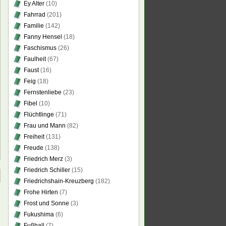
Ey Alter
(10)
Fahrrad
(201)
Familie
(142)
Fanny Hensel
(18)
Faschismus
(26)
Faulheit
(67)
Faust
(16)
Feig
(18)
Fernstenliebe
(23)
Fibel
(10)
Flüchtlinge
(71)
Frau und Mann
(82)
Freiheit
(131)
Freude
(138)
Friedrich Merz
(3)
Friedrich Schiller
(15)
Friedrichshain-Kreuzberg
(182)
Frohe Hirten
(7)
Frost und Sonne
(3)
Fukushima
(6)
Fußball
(7)