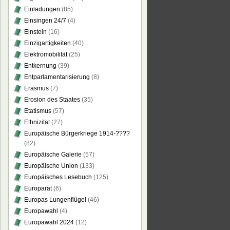
Einladungen
(85)
Einsingen 24/7
(4)
Einstein
(16)
Einzigartigkeiten
(40)
Elektromobilität
(25)
Entkernung
(39)
Entparlamentarisierung
(8)
Erasmus
(7)
Erosion des Staates
(35)
Etatismus
(57)
Ethnizität
(27)
Europäische Bürgerkriege 1914-????
(82)
Europäische Galerie
(57)
Europäische Union
(133)
Europäisches Lesebuch
(125)
Europarat
(6)
Europas Lungenflügel
(46)
Europawahl
(4)
Europawahl 2024
(12)