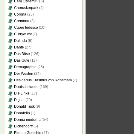
Cem Özdemir
(15)
Cheruskerpark
(4)
Corona
(25)
Cremona
(3)
Cuore tedesco
(10)
Currywurst
(7)
Dalinda
(9)
Dante
(27)
Das Böse
(126)
Das Gute
(117)
Demographie
(25)
Der Westen
(24)
Desiderius Erasmus von Rotterdam
(7)
Deutschstunde
(169)
Die Linke
(17)
Digital
(29)
Donald Tusk
(9)
Donatello
(1)
Donna moderna
(54)
Eichendorff
(5)
Eigene Gedichte
(47)