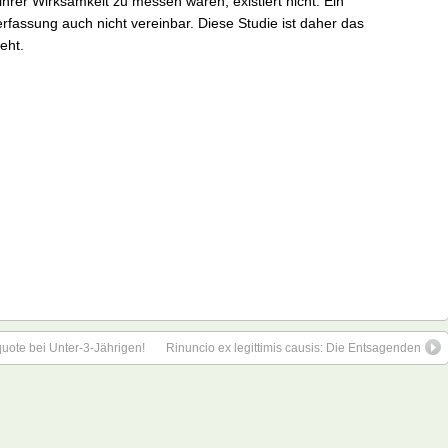
 ihrer Wirksamkeit zu messen wären, existiert nicht. Ein
erfassung auch nicht vereinbar. Diese Studie ist daher das
ht.
ote bei Unter-3-Jährigen!
Rinuncio ex legittimis causis: Die Entsagenden