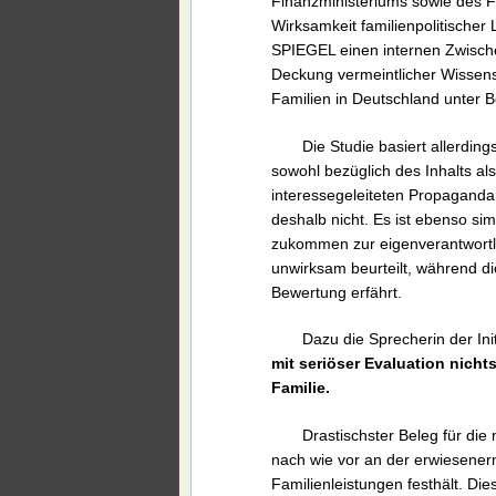
Finanzministeriums sowie des F
Wirksamkeit familienpolitische
SPIEGEL einen internen Zwischen
Deckung vermeintlicher Wissensch
Familien in Deutschland unter
Die Studie basiert allerdin
sowohl bezüglich des Inhalts al
interessegeleiteten Propaganda
deshalb nicht. Es ist ebenso sim
zukommen zur eigenverantwortli
unwirksam beurteilt, während 
Bewertung erfährt.
Dazu die Sprecherin der Ini
mit seriöser Evaluation nicht
Familie.
Drastischster Beleg für die 
nach wie vor an der erwiesener
Familienleistungen festhält. Die