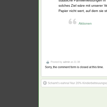
staatliche Familienleistungen in
solches Ziel wäre mit unserer V
Papier nicht wert, auf dem sie ste
Aktionen
Posted by
admin
at 21:38
Sorry, the comment form is closed at this time.
Schamt’s eahna! Nur 20% Kinderbetreuungsqu