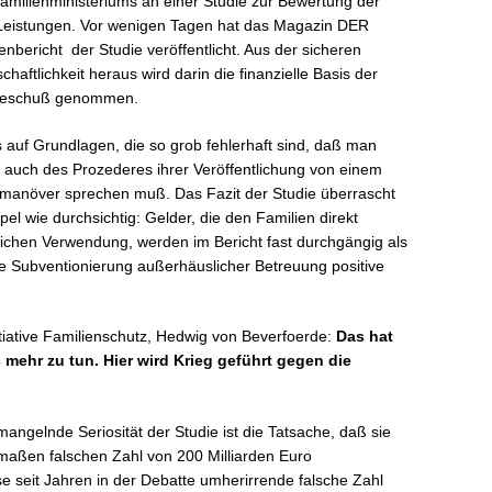
amilienministeriums an einer Studie zur Bewertung der
r Leistungen. Vor wenigen Tagen hat das Magazin DER
bericht der Studie veröffentlicht. Aus der sicheren
aftlichkeit heraus wird darin die finanzielle Basis der
 Beschuß genommen.
gs auf Grundlagen, die so grob fehlerhaft sind, daß man
s auch des Prozederes ihrer Veröffentlichung von einem
manöver sprechen muß. Das Fazit der Studie überrascht
pel wie durchsichtig: Gelder, die den Familien direkt
chen Verwendung, werden im Bericht fast durchgängig als
die Subventionierung außerhäuslicher Betreuung positive
tiative Familienschutz, Hedwig von Beverfoerde: 
Das hat
s mehr zu tun. Hier wird Krieg geführt gegen die
mangelnde Seriosität der Studie ist die Tatsache, daß sie
maßen falschen Zahl von 200 Milliarden Euro
se seit Jahren in der Debatte umherirrende falsche Zahl