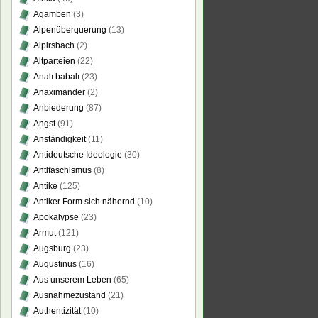
Agamben
(3)
Alpenüberquerung
(13)
Alpirsbach
(2)
Altparteien
(22)
Analı babalı
(23)
Anaximander
(2)
Anbiederung
(87)
Angst
(91)
Anständigkeit
(11)
Antideutsche Ideologie
(30)
Antifaschismus
(8)
Antike
(125)
Antiker Form sich nähernd
(10)
Apokalypse
(23)
Armut
(121)
Augsburg
(23)
Augustinus
(16)
Aus unserem Leben
(65)
Ausnahmezustand
(21)
Authentizität
(10)