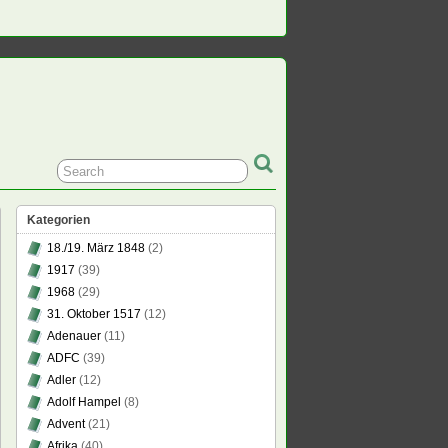
Kategorien
18./19. März 1848
(2)
1917
(39)
1968
(29)
31. Oktober 1517
(12)
Adenauer
(11)
ADFC
(39)
Adler
(12)
Adolf Hampel
(8)
Advent
(21)
Afrika
(40)