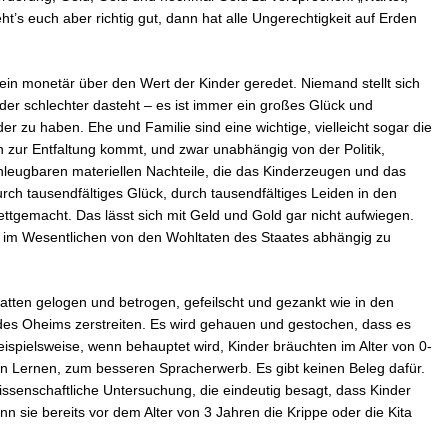
ht’s euch aber richtig gut, dann hat alle Ungerechtigkeit auf Erden
llein monetär über den Wert der Kinder geredet. Niemand stellt sich
der schlechter dasteht – es ist immer ein großes Glück und
 zu haben. Ehe und Familie sind eine wichtige, vielleicht sogar die
n zur Entfaltung kommt, und zwar unabhängig von der Politik,
leugbaren materiellen Nachteile, die das Kinderzeugen und das
urch tausendfältiges Glück, durch tausendfältiges Leiden in den
tgemacht. Das lässt sich mit Geld und Gold gar nicht aufwiegen.
e im Wesentlichen von den Wohltaten des Staates abhängig zu
batten gelogen und betrogen, gefeilscht und gezankt wie in den
 des Oheims zerstreiten. Es wird gehauen und gestochen, dass es
eispielsweise, wenn behauptet wird, Kinder bräuchten im Alter von 0-
n Lernen, zum besseren Spracherwerb. Es gibt keinen Beleg dafür.
wissenschaftliche Untersuchung, die eindeutig besagt, dass Kinder
n sie bereits vor dem Alter von 3 Jahren die Krippe oder die Kita