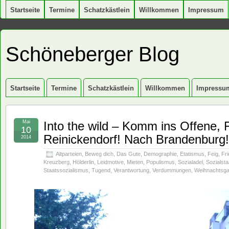
Startseite
Termine
Schatzkästlein
Willkommen
Impressum
Schöneberger Blog
Startseite
Termine
Schatzkästlein
Willkommen
Impressu
Mai
Into the wild – Komm ins Offene, 
10
Reinickendorf! Nach Brandenburg!
2014
Altparteien
,
Beweg dich
,
Das Gute
,
Demographie
,
Etatismus
,
Feig
,
Fri
Kreuzberg
,
Hölderlin
,
Leidmotive
,
Mieten
,
Populismus
,
Sozialadel
,
Sozialsta
Staatssozialismus
,
Tugend
,
Verantwortung
,
Verdummungen
,
Weihnachtsg