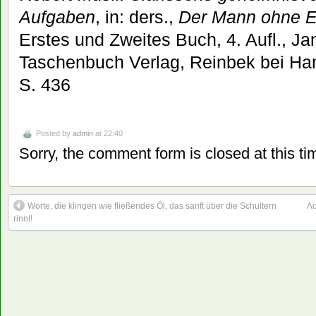
Aufgaben
, in: ders.,
Der Mann ohne E
Erstes und Zweites Buch, 4. Aufl., J
Taschenbuch Verlag, Reinbek bei Ham
S. 436
Posted by
admin
at 22:40
Sorry, the comment form is closed at this ti
Worte, die klingen wie fließendes Öl, das sanft über die Schultern
Λο
rinnt!