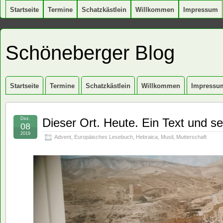
Startseite
Termine
Schatzkästlein
Willkommen
Impressum
Schöneberger Blog
Startseite
Termine
Schatzkästlein
Willkommen
Impressu
Dez.
Dieser Ort. Heute. Ein Text und se
08
2019
Advent
,
Europäisches Lesebuch
,
Hebraica
,
Musil
,
Mutterschaft