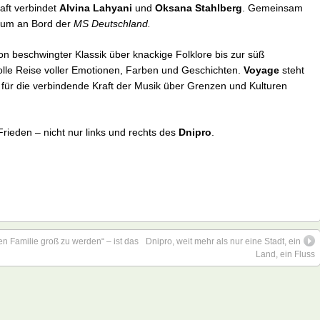
aft verbindet
Alvina Lahyani
und
Oksana Stahlberg
. Gemeinsam
ikum an Bord der
MS Deutschland.
on beschwingter Klassik über knackige Folklore bis zur süß
lle Reise voller Emotionen, Farben und Geschichten.
Voyage
steht
für die verbindende Kraft der Musik über Grenzen und Kulturen
Frieden – nicht nur links und rechts des
Dnipro
.
en Familie groß zu werden“ – ist das
Dnipro, weit mehr als nur eine Stadt, ein
Land, ein Fluss