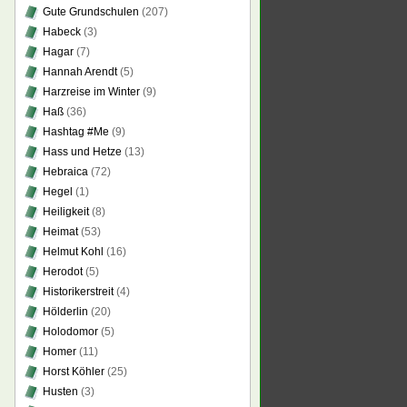
Gute Grundschulen
(207)
Habeck
(3)
Hagar
(7)
Hannah Arendt
(5)
Harzreise im Winter
(9)
Haß
(36)
Hashtag #Me
(9)
Hass und Hetze
(13)
Hebraica
(72)
Hegel
(1)
Heiligkeit
(8)
Heimat
(53)
Helmut Kohl
(16)
Herodot
(5)
Historikerstreit
(4)
Hölderlin
(20)
Holodomor
(5)
Homer
(11)
Horst Köhler
(25)
Husten
(3)