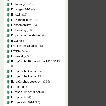
Einladungen
(85)
Einsingen 24/7
(4)
Einstein
(16)
Einzigartigkeiten
(40)
Elektromobilität
(25)
Entkernung
(39)
Entparlamentarisierung
(8)
Erasmus
(7)
Erosion des Staates
(35)
Etatismus
(57)
Ethnizität
(27)
Europäische Bürgerkriege 1914-????
(82)
Europäische Galerie
(57)
Europäische Union
(133)
Europäisches Lesebuch
(125)
Europarat
(6)
Europas Lungenflügel
(46)
Europawahl
(4)
Europawahl 2024
(12)