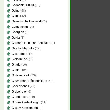
Gedächtniskultur
(99)
Geige
(58)
Geld
(142)
Gemeinschaft im Wort
(61)
Gemeinsinn
(14)
Georgien
(9)
Gerda
(3)
Gerhart-Hauptmann-Schule
(17)
Geschichtspolitik
(12)
Gesundheit
(12)
Gleisdreieck
(6)
Gnade
(16)
Goethe
(94)
Görlitzer Park
(23)
Gouvernance économique
(59)
Griechisches
(71)
Gröbenufer
(6)
Grundgesetz
(19)
Grünes Gedankengut
(61)
Gustav Stresemann
(2)