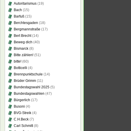
Autoritarismus
(19)
Bach
(15)
Barfuß
(15)
Berchtesgaden
(18)
Bergmannstraße
(17)
Bert Brecht
(14)
Beweg dich
(40)
Bismarck
(8)
Bitte zählen!
(51)
bitte!
(60)
Botticelli
(4)
Brennpunktschule
(14)
Brüder Grimm
(11)
Bundestagswahl 2025
(5)
Bundestagswahlen
(47)
Bürgerlich
(17)
Busoni
(4)
BVG-Streik
(4)
C.H.Beck
(7)
Carl Schmitt
(8)