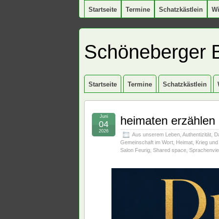
Startseite
Termine
Schatzkästlein
W
Schöneberger 
Startseite
Termine
Schatzkästlein
Juni
heimaten erzählen
04
2026
Aus unserem Leben
,
Authentizität
,
D
Gemeinschaft im Wort
,
Heimat
,
Krieg und
Salon Feurig
,
Shared space
,
Sprachenviel