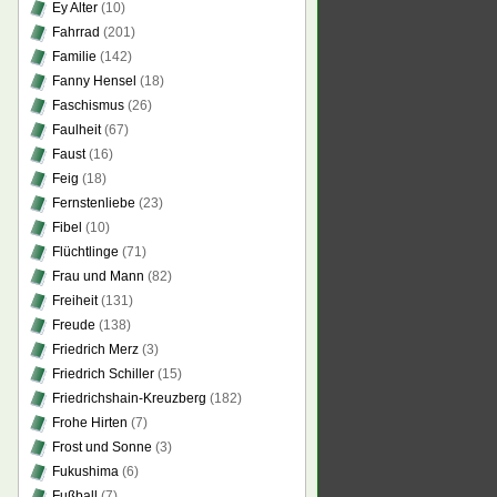
Ey Alter
(10)
Fahrrad
(201)
Familie
(142)
Fanny Hensel
(18)
Faschismus
(26)
Faulheit
(67)
Faust
(16)
Feig
(18)
Fernstenliebe
(23)
Fibel
(10)
Flüchtlinge
(71)
Frau und Mann
(82)
Freiheit
(131)
Freude
(138)
Friedrich Merz
(3)
Friedrich Schiller
(15)
Friedrichshain-Kreuzberg
(182)
Frohe Hirten
(7)
Frost und Sonne
(3)
Fukushima
(6)
Fußball
(7)