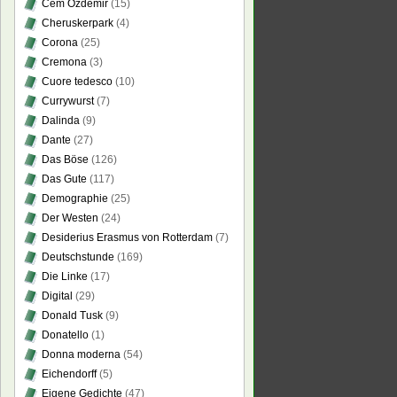
Cem Özdemir
(15)
Cheruskerpark
(4)
Corona
(25)
Cremona
(3)
Cuore tedesco
(10)
Currywurst
(7)
Dalinda
(9)
Dante
(27)
Das Böse
(126)
Das Gute
(117)
Demographie
(25)
Der Westen
(24)
Desiderius Erasmus von Rotterdam
(7)
Deutschstunde
(169)
Die Linke
(17)
Digital
(29)
Donald Tusk
(9)
Donatello
(1)
Donna moderna
(54)
Eichendorff
(5)
Eigene Gedichte
(47)