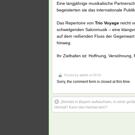
Eine langjährige musikalische Partnersch
begeisterten sie das internationale Publ
Das Repertoire von
Trio Voyage
reicht v
schwelgenden Salonmusik – eine klangvo
auf dem reißenden Fluss der Gegenwart 
hinweg.
Ihr Zielhafen ist: Hoffnung, Versöhnung, 
Posted by
admin
at 09:04
Sorry, the comment form is closed at this time.
„Behütet in Bayern aufwachsen, in einer groß
Heimat? Kann das Heimat sein?