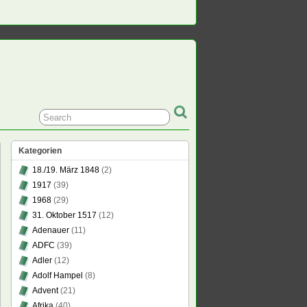
Kategorien
18./19. März 1848
(2)
1917
(39)
1968
(29)
31. Oktober 1517
(12)
Adenauer
(11)
ADFC
(39)
Adler
(12)
Adolf Hampel
(8)
Advent
(21)
Afrika
(40)