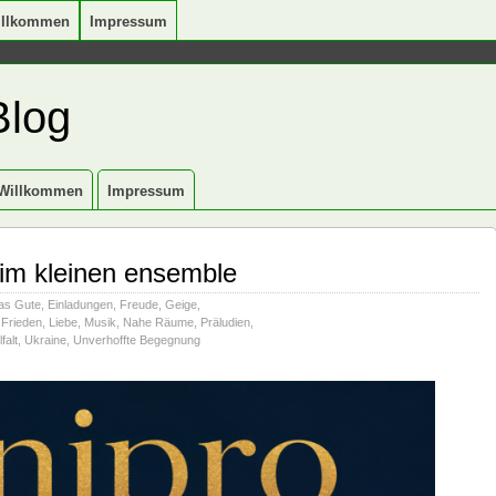
illkommen
Impressum
Blog
Willkommen
Impressum
 im kleinen ensemble
as Gute
,
Einladungen
,
Freude
,
Geige
,
 Frieden
,
Liebe
,
Musik
,
Nahe Räume
,
Präludien
,
falt
,
Ukraine
,
Unverhoffte Begegnung