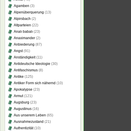
Agamben
(3)
Alpenüberquerung
(13)
Alpirsbach
(2)
Altparteien
(22)
Analı babalı
(23)
Anaximander
(2)
Anbiederung
(87)
Angst
(91)
Anständigkeit
(11)
Antideutsche Ideologie
(30)
Antifaschismus
(8)
Antike
(125)
Antiker Form sich nähernd
(10)
Apokalypse
(23)
Armut
(121)
Augsburg
(23)
Augustinus
(16)
Aus unserem Leben
(65)
Ausnahmezustand
(21)
Authentizität
(10)