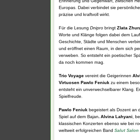
Erinnerung und Gegenwart, zwischen He
Europas. Dabei verbindet sie persönliche
präzise und kraftvoll wirkt.
Für die Lesung
Dnipro
bringt
Zlata Zhur
Worte und Klänge folgen dabei dem Lau
Geschichte, Städte und Menschen verbinde
und eröffnet einen Raum, in dem sich p
verweben. So entsteht ein poetischer Spä
da noch kommen mag.
Trio Voyage
vereint die Geigerinnen
Alv
Virtuosen Pawlo Feniuk
zu einem beson
entsteht ein unverwechselbarer Klang. Er 
Spielfreude.
Pawlo Feniuk
begeistert als Dozent an 
Spiel auf dem Bajan
. Alvina Lahyani
, b
klassischen Konzerten ebenso wie bei ro
weltweit erfolgreichen Band
Salut Salon