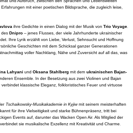
imat und Aufbruch, zwischen den Sprachen und Lebenswelten
 Erfahrungen mit einer poetischen Bildsprache, die zugleich leise,
avlova
ihre Gedichte in einen Dialog mit der Musik von
Trio Voyage
.
f des
Dnipro
– jenes Flusses, der viele Jahrhunderte ukrainischer
t. Ihre Lyrik erzählt von Liebe, Verlust, Sehnsucht und Hoffnung
ersönliche Geschichten mit dem Schicksal ganzer Generationen
tnachmittag voller Nachklang, Nähe und Zuversicht auf all das, was
ina Lahyani
und
Oksana Stahlberg
mit dem
ukrainischen Bajan-
deren Ensemble. In der Besetzung aus zwei Violinen und Bajan
verbindet klassische Eleganz, folkloristisches Feuer und virtuose
der
Tschaikowsky-Musikakademie in Kyjiw
mit seinem meisterhaften
ekannt für ihre Vielseitigkeit und starke Bühnenpräsenz, tritt bei
ckigen Events
auf, darunter das Wacken Open Air. Als Mitglied der
verbindet sie musikalische Exzellenz mit Kreativität und Charme.