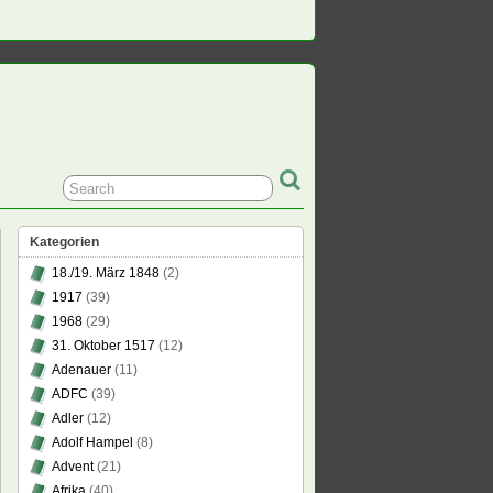
Kategorien
18./19. März 1848
(2)
1917
(39)
1968
(29)
31. Oktober 1517
(12)
Adenauer
(11)
ADFC
(39)
Adler
(12)
Adolf Hampel
(8)
Advent
(21)
Afrika
(40)