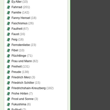
Ey Alter
(10)
Fahrrad
(201)
Familie
(142)
Fanny Hensel
(18)
Faschismus
(26)
Faulheit
(67)
Faust
(16)
Feig
(18)
Fernstenliebe
(23)
Fibel
(10)
Flüchtlinge
(71)
Frau und Mann
(82)
Freiheit
(131)
Freude
(138)
Friedrich Merz
(3)
Friedrich Schiller
(15)
Friedrichshain-Kreuzberg
(182)
Frohe Hirten
(7)
Frost und Sonne
(3)
Fukushima
(6)
Fußball
(7)