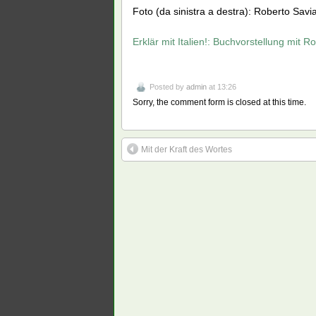
Foto (da sinistra a destra): Roberto Sa
Erklär mit Italien!: Buchvorstellung mit
Posted by
admin
at 13:26
Sorry, the comment form is closed at this time.
Mit der Kraft des Wortes