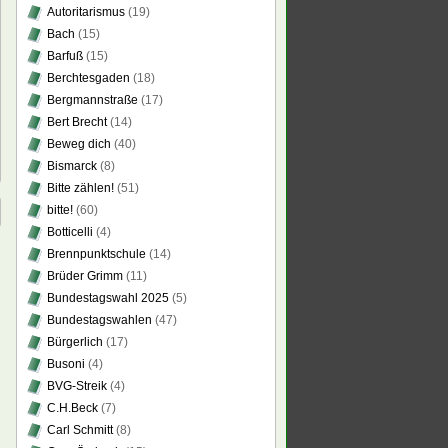
Autoritarismus
(19)
Bach
(15)
Barfuß
(15)
Berchtesgaden
(18)
Bergmannstraße
(17)
Bert Brecht
(14)
Beweg dich
(40)
Bismarck
(8)
Bitte zählen!
(51)
bitte!
(60)
Botticelli
(4)
Brennpunktschule
(14)
Brüder Grimm
(11)
Bundestagswahl 2025
(5)
Bundestagswahlen
(47)
Bürgerlich
(17)
Busoni
(4)
BVG-Streik
(4)
C.H.Beck
(7)
Carl Schmitt
(8)