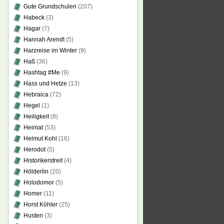
Gute Grundschulen
(207)
Habeck
(3)
Hagar
(7)
Hannah Arendt
(5)
Harzreise im Winter
(9)
Haß
(36)
Hashtag #Me
(9)
Hass und Hetze
(13)
Hebraica
(72)
Hegel
(1)
Heiligkeit
(8)
Heimat
(53)
Helmut Kohl
(16)
Herodot
(5)
Historikerstreit
(4)
Hölderlin
(20)
Holodomor
(5)
Homer
(11)
Horst Köhler
(25)
Husten
(3)