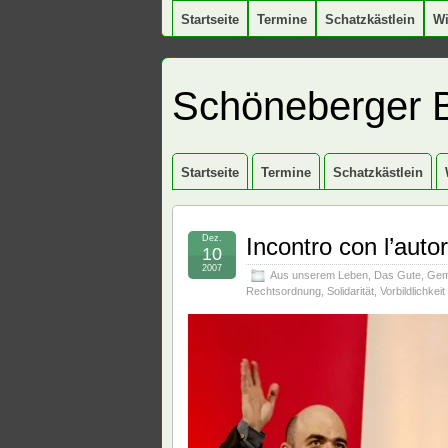
Startseite
Termine
Schatzkästlein
W
Schöneberger 
Startseite
Termine
Schatzkästlein
Dez.
Incontro con l’aut
10
2007
Aus unserem Leben
,
Das Gute
,
Gem
Rechtsordnung
,
Solidarität
,
Vorbildlichkeit