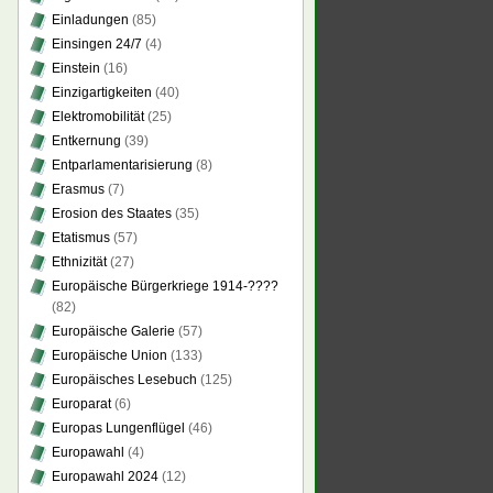
Einladungen
(85)
Einsingen 24/7
(4)
Einstein
(16)
Einzigartigkeiten
(40)
Elektromobilität
(25)
Entkernung
(39)
Entparlamentarisierung
(8)
Erasmus
(7)
Erosion des Staates
(35)
Etatismus
(57)
Ethnizität
(27)
Europäische Bürgerkriege 1914-????
(82)
Europäische Galerie
(57)
Europäische Union
(133)
Europäisches Lesebuch
(125)
Europarat
(6)
Europas Lungenflügel
(46)
Europawahl
(4)
Europawahl 2024
(12)