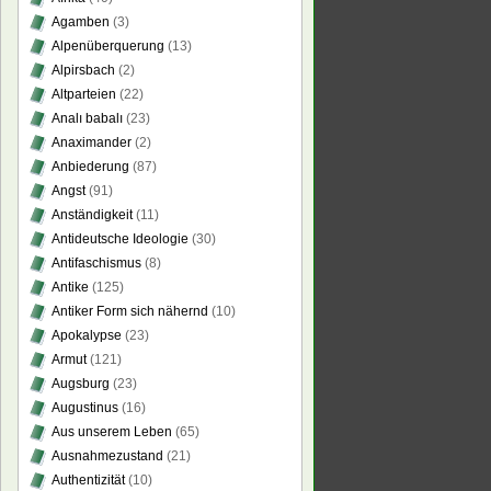
Agamben
(3)
Alpenüberquerung
(13)
Alpirsbach
(2)
Altparteien
(22)
Analı babalı
(23)
Anaximander
(2)
Anbiederung
(87)
Angst
(91)
Anständigkeit
(11)
Antideutsche Ideologie
(30)
Antifaschismus
(8)
Antike
(125)
Antiker Form sich nähernd
(10)
Apokalypse
(23)
Armut
(121)
Augsburg
(23)
Augustinus
(16)
Aus unserem Leben
(65)
Ausnahmezustand
(21)
Authentizität
(10)