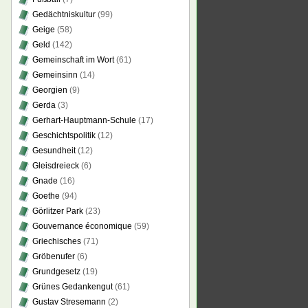
Gedächtniskultur
(99)
Geige
(58)
Geld
(142)
Gemeinschaft im Wort
(61)
Gemeinsinn
(14)
Georgien
(9)
Gerda
(3)
Gerhart-Hauptmann-Schule
(17)
Geschichtspolitik
(12)
Gesundheit
(12)
Gleisdreieck
(6)
Gnade
(16)
Goethe
(94)
Görlitzer Park
(23)
Gouvernance économique
(59)
Griechisches
(71)
Gröbenufer
(6)
Grundgesetz
(19)
Grünes Gedankengut
(61)
Gustav Stresemann
(2)