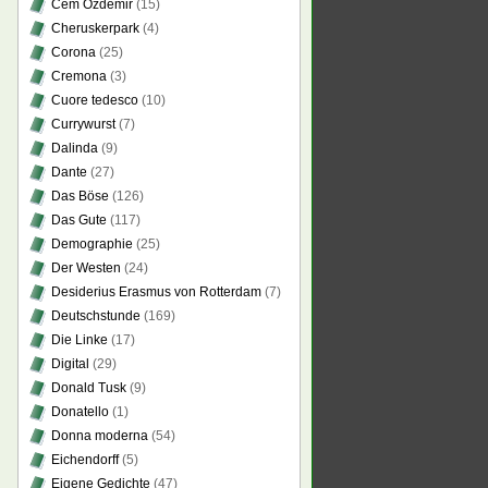
Cem Özdemir
(15)
Cheruskerpark
(4)
Corona
(25)
Cremona
(3)
Cuore tedesco
(10)
Currywurst
(7)
Dalinda
(9)
Dante
(27)
Das Böse
(126)
Das Gute
(117)
Demographie
(25)
Der Westen
(24)
Desiderius Erasmus von Rotterdam
(7)
Deutschstunde
(169)
Die Linke
(17)
Digital
(29)
Donald Tusk
(9)
Donatello
(1)
Donna moderna
(54)
Eichendorff
(5)
Eigene Gedichte
(47)