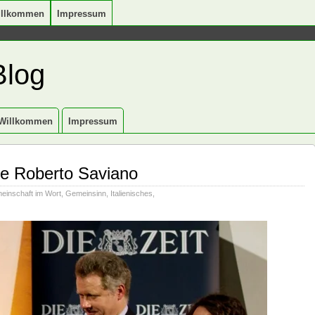
illkommen
Impressum
Blog
Willkommen
Impressum
ore Roberto Saviano
einschaft im Wort
,
Gemeinsinn
,
Italienisches
,